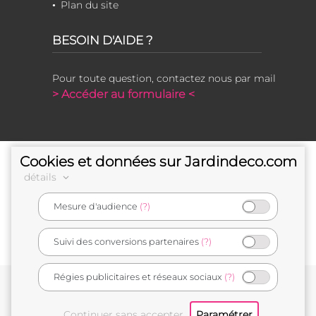
Plan du site
BESOIN D'AIDE ?
Pour toute question, contactez nous par mail
> Accéder au formulaire <
Cookies et données sur Jardindeco.com
détails
Mesure d'audience
(?)
e-commerçant français
Suivi des conversions partenaires
(?)
Régies publicitaires et réseaux sociaux
(?)