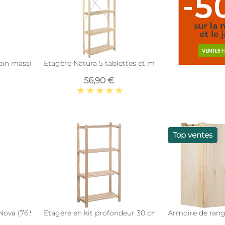
in massif Dinamic (3 tablettes)
Etagère Natura 5 tablettes et montants à lattes
56,90 €
Top ventes
ova (76.5 x 38.5 x 174.5 cm)
Etagère en kit profondeur 30 cm Natura (4 tablette
Armoire de rang