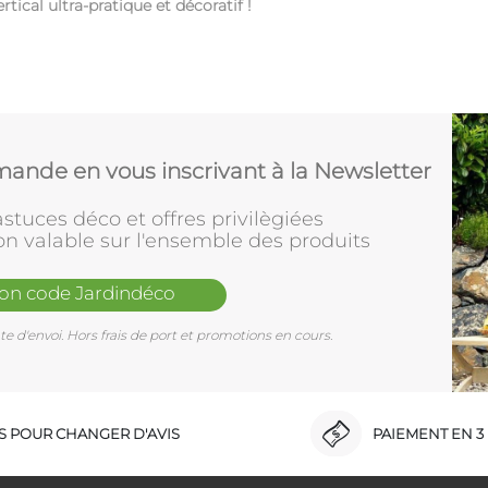
tical ultra-pratique et décoratif !
ande en vous inscrivant à la Newsletter
stuces déco et offres privilègiées
on valable sur l'ensemble des produits
mon code Jardindéco
e d'envoi. Hors frais de port et promotions en cours.
RS POUR CHANGER D'AVIS
PAIEMENT EN 3 