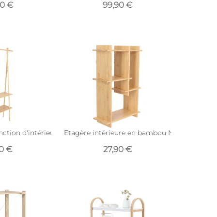
90 €
99,90 €
ction d'intérieur en bambou (Taille L)
Etagère intérieure en bambou Nature (Vertic
90 €
27,90 €