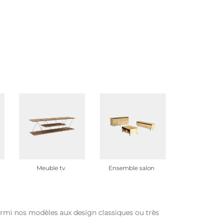
Meuble tv
Ensemble salon
Bout de c
armi nos modèles aux design classiques ou très