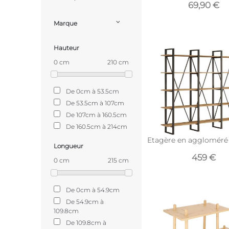
69,90 €
Marque
Hauteur
0 cm
210 cm
De 0cm à 53.5cm
De 53.5cm à 107cm
De 107cm à 160.5cm
De 160.5cm à 214cm
Etagère en aggloméré
Longueur
459 €
0 cm
215 cm
De 0cm à 54.9cm
De 54.9cm à
109.8cm
De 109.8cm à