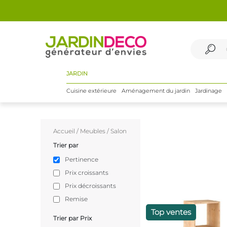
JARDIN
Cuisine extérieure
Aménagement du jardin
Jardinage
Accueil
/
Meubles
/
Salon
Trier par
Pertinence
Prix croissants
Prix décroissants
Remise
Top ventes
Trier par Prix