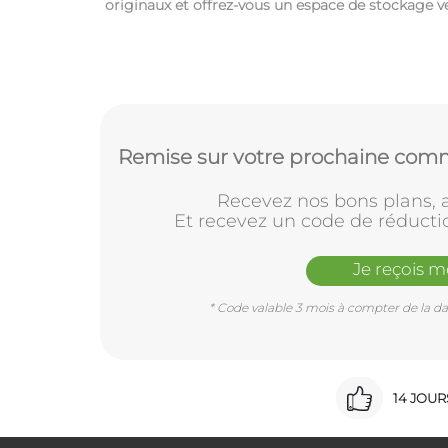
originaux et offrez-vous un espace de stockage ver
Remise sur votre prochaine comm
Recevez nos bons plans, a
Et recevez un code de réducti
Je reçois 
* Code valable 3 mois à compter de la dat
14 JOU