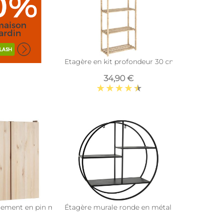
Etagère en kit profondeur 30 cm Natura (5 ta
34,90 €
s)
ement en pin massif Nova (76.5 x 40.5 x 79.5 cm)
Étagère murale ronde en métal laqué noir