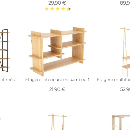
29,90 €
89,
 et métal Book
Etagère intérieure en bambou Nature (Horizontale)
Etagère multifon
21,90 €
52,