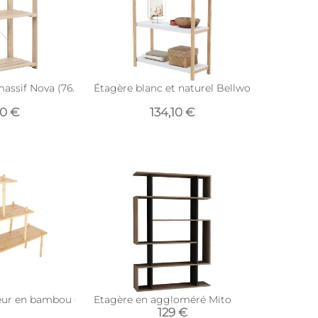
 S)
assif Nova (76.5 x 38.5 x 110 cm)
Étagère blanc et naturel Bellwood (3 étagère
90 €
134,10 €
eur en bambou Cheers (Taille L)
Etagère en aggloméré Mito
129 €