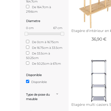
164.7cm
De 164.7cm à
219.6cm
Diametre
0 cm
67 cm
Etagère d'intérieur en
36,90 €
De 0cm à 16.75cm
De 16.75cm à 33.5cm
De 33.5cm à
50.25cm
De 50.25cm à 67cm
Disponible
Disponible
Type de pose du
meuble
Etagère multi casiers 