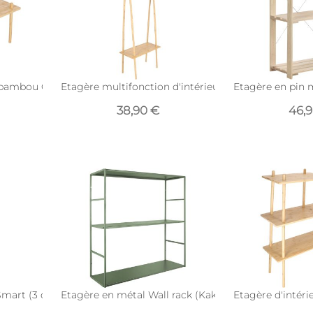
 bambou Cheers (Taille S)
Etagère multifonction d'intérieur en bambou (Taille
Etagère en pin m
38,90 €
46,
Smart (3 casiers)
Etagère en métal Wall rack (Kaki)
Etagère d'intéri