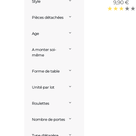
Style
9,90 €
Pièces détachées
Age
A monter soi-
même
Forme de table
Unité par lot
Roulettes
Nombre de portes
Type d'étagère