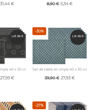
31,44 €
5,34 €
8,90 €
-30%
Lot de 6
Lot de 6
vinyle 40 x 30 cm (Lot de 6) (Mandala noir)
Set de table en vinyle 40 x 30 cm (Lot de 6) (F
27,93 €
27,93 €
39,90 €
-27%