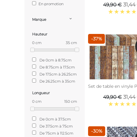
En promotion
31,44
49,90 €
Marque
Hauteur
-37%
0 cm
35 cm
De 0cm à 8.75cm
De 8.75cm à 17.5cm
De 17.5cm à 26.25cm
De 26.25cm à 35cm
Set de table en vinyle 
Longueur
31,44
49,90 €
0 cm
150 cm
De 0cm à 37.5cm
De 37.5cm à 75cm
-30%
De 75cm à 112.5cm