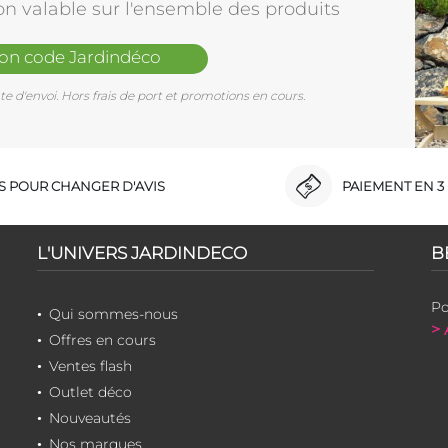
on valable sur l'ensemble des produits
mon code Jardindéco
e d'envoi. Hors frais de port et promotions en cours.
RS POUR CHANGER D'AVIS
PAIEMENT EN 3 
L'UNIVERS JARDINDECO
B
Po
Qui sommes-nous
> 
Offres en cours
Ventes flash
Outlet déco
Nouveautés
Nos marques