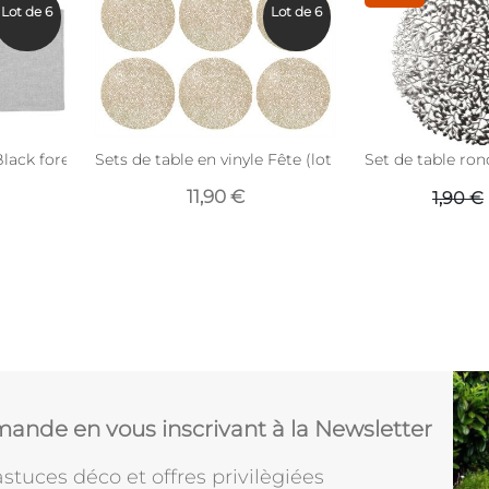
Lot de 6
Lot de 6
lack forest 35 x 45 cm (Lot de 6) (Vert olive)
Sets de table en vinyle Fête (lot de 6) (Doré 2)
Set de table ron
11,90 €
1,90 €
ande en vous inscrivant à la Newsletter
stuces déco et offres privilègiées