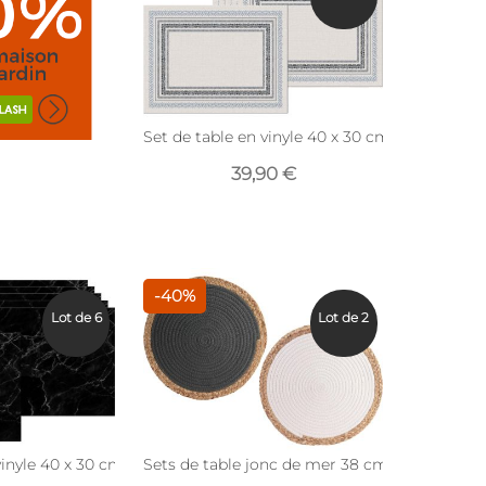
Set de table en vinyle 40 x 30 cm (Lot de 6) (L
39,90 €
-40%
Lot de 6
Lot de 2
vinyle 40 x 30 cm (Lot de 6) (Marbre noir)
uille tropicale en vinyle 44 x 34 cm (Lot de 6)
Sets de table jonc de mer 38 cm (Lot de 2)