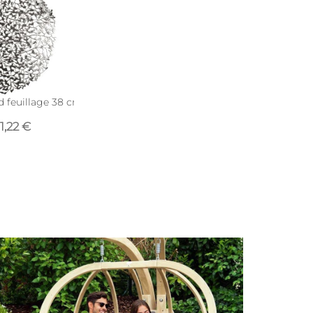
d feuillage 38 cm (Argenté)
1,22 €