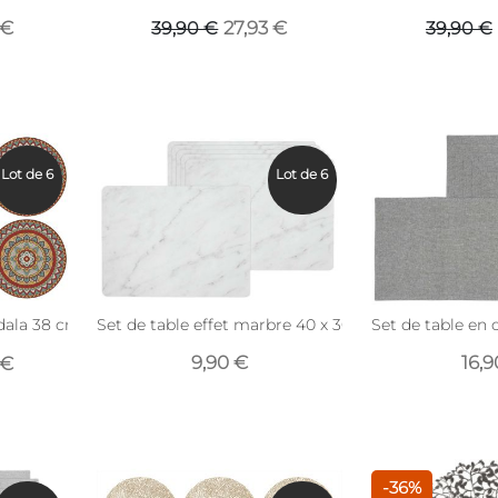
 €
27,93 €
39,90 €
39,90 €
Lot de 6
Lot de 6
ala 38 cm (Lot de 6) (Coloré)
Set de table effet marbre 40 x 30 cm
Set de table en 
9,90 €
16,
 €
-36%