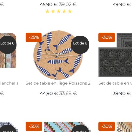
 €
39,02 €
45,90 €
49,90 €
-25%
-30%
Lot de 6
Lot de 6
Plancher en bois (Lot de 6)
Set de table en liège Poissons 20 cm (Lot de 6)
Set de table en 
 €
33,68 €
44,90 €
39,90 €
-30%
-30%