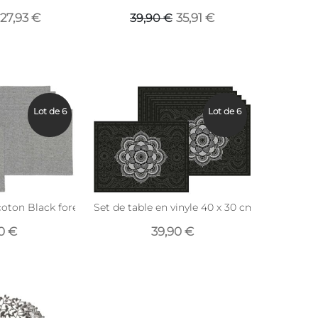
27,93 €
35,91 €
39,90 €
Lot de 6
Lot de 6
coton Black forest 35 x 45 cm (Lot de 6) (Gris)
Set de table en vinyle 40 x 30 cm (Lot de 6) (
90 €
39,90 €