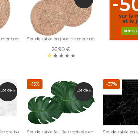
 mer tressé (Unitaire)
Set de table en jonc de mer tressé (Lot de 6)
26,90 €
-15%
-37%
Lot de 6
Lot de 6
Marbre blanc (Lot de 6)
Set de table en 
Set de table fe