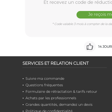
Et recevez un code de réducti
Je reçois 
* Code valable 3 mois à compter de la dat
14 JOU
SERVICES ET RELATION CLIENT
Suivre ma commande
Questions fréquentes
Formulaire de rétractation & tarifs retour
Achats par les professionnels
Grandes quantités, demandez un devis
Politique de confidentialité