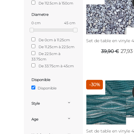
De 112.5cm à 150cm
Diametre
0 cm
45 cm
De 0cm à 11.25cm
Set de table en vinyle 
De 11.25cm à 22.5cm
27,93
39,90 €
De 22.5cm à
33.75cm
De 33.75cm à 45cm
Disponible
-30%
Disponible
Style
Age
Set de table en vinyle 