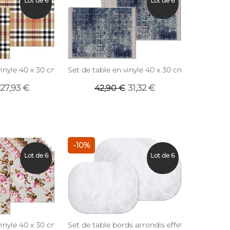
Lot de 6
Lot de 6
fond bleu)
inyle 40 x 30 cm (Lot de 6) (Motif tartan)
Set de table en vinyle 40 x 30 cm (Lot de 6) (E
27,93 €
31,32 €
42,90 €
-10%
Lot de 6
Lot de 6
imé hamburgers)
vinyle 40 x 30 cm (Lot de 6) (Roses fond beige)
Set de table bords arrondis effet marbre 45 x