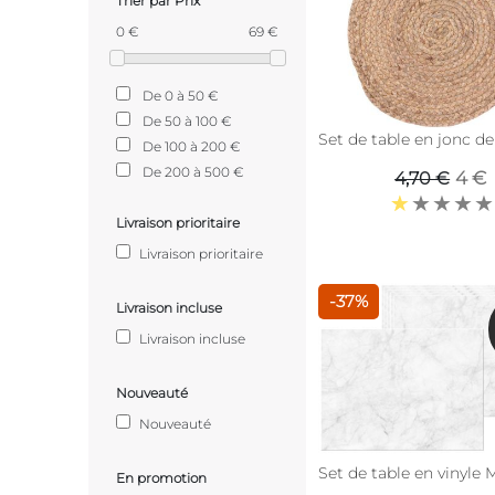
Trier par Prix
0 €
69 €
De 0 à 50 €
De 50 à 100 €
Set de table en jonc de
De 100 à 200 €
De 200 à 500 €
4 €
4,70 €
Livraison prioritaire
Livraison prioritaire
-37%
Livraison incluse
Livraison incluse
Nouveauté
Nouveauté
Set de table en vinyle 
En promotion