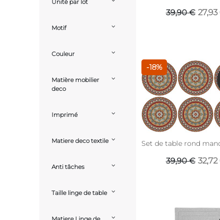
Unité par lot
27,93
39,90 €
Motif
Couleur
-18%
Matière mobilier
deco
Imprimé
Matiere deco textile
Set de table rond mand
32,72
39,90 €
Anti tâches
Taille linge de table
Matiere Linge de