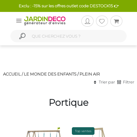
Exclu : -15% sur les offres outlet code DESTOCK15 👉
ACCUEIL /
LE MONDE DES ENFANTS
/
PLEIN AIR
Trier par
Filtrer
Portique
Top ventes