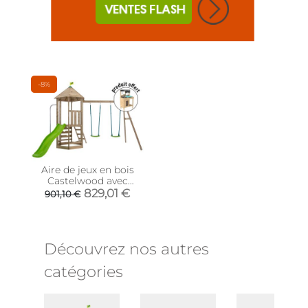
-8%
Aire de jeux en bois
Castelwood avec
cuisine extérieure
829,01 €
901,10 €
offerte
Découvrez nos autres
catégories