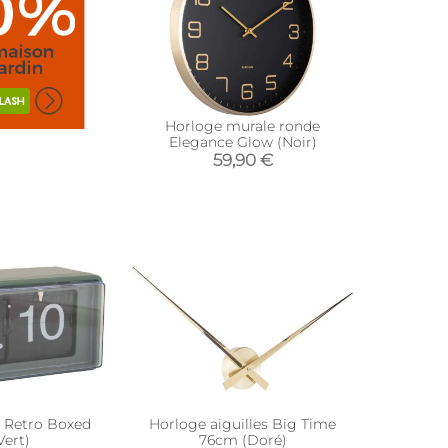
Horloge murale ronde
Elegance Glow (Noir)
59,90 €
 Retro Boxed
Horloge aiguilles Big Time
Vert)
76cm (Doré)