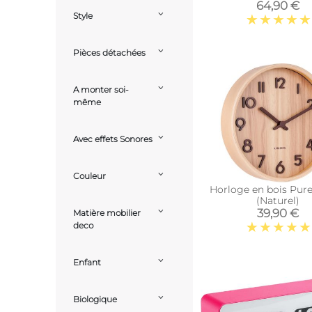
Edge (Noir)
64,90 €
Style
Pièces détachées
A monter soi-
même
Avec effets Sonores
Couleur
Horloge en bois Pur
(Naturel)
39,90 €
Matière mobilier
deco
Enfant
Biologique