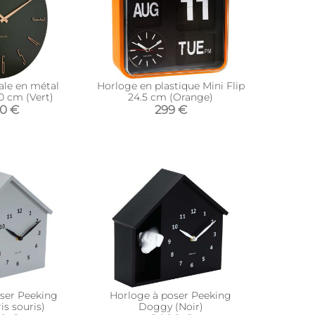
le en métal
Horloge en plastique Mini Flip
 cm (Vert)
24.5 cm (Orange)
90 €
299 €
ser Peeking
Horloge à poser Peeking
s souris)
Doggy (Noir)