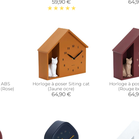
59,90 €
64,
n ABS
Horloge à poser Siting cat
Horloge à pos
(Rose)
(Jaune ocre)
(Rouge b
64,90 €
64,