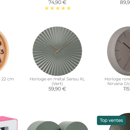
74,90 €
89,
e 22 cm
Horloge en métal Sensu XL
Horloge ron
(Vert)
Nirvana Gl
59,90 €
115
Top ventes