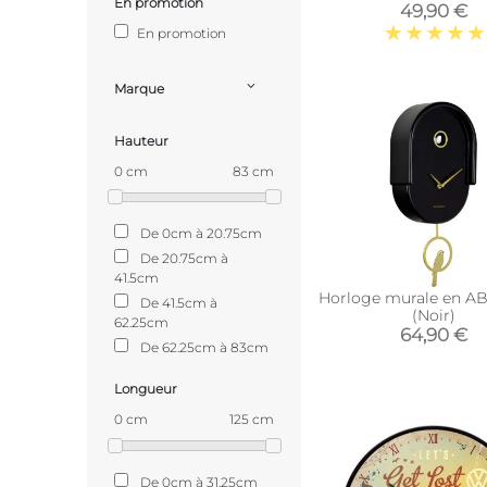
En promotion
49,90 €
En promotion
Marque
Hauteur
0 cm
83 cm
De 0cm à 20.75cm
De 20.75cm à
41.5cm
Horloge murale en A
De 41.5cm à
(Noir)
62.25cm
64,90 €
De 62.25cm à 83cm
Longueur
0 cm
125 cm
De 0cm à 31.25cm