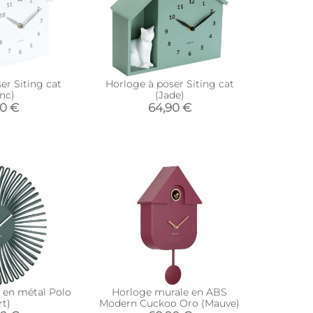
er Siting cat
Horloge à poser Siting cat
nc)
(Jade)
90 €
64,90 €
 en métal Polo
Horloge murale en ABS
rt)
Modern Cuckoo Oro (Mauve)