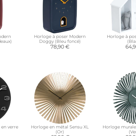
odern
Horloge à poser Modern
Horloge à pos
eaux)
Doggy (Bleu foncé)
(Bla
78,90 €
64,
 en verre
Horloge en métal Sensu XL
Horloge murale
(Or)
(Ve