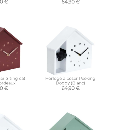
90 €
64,90 €
er Siting cat
Horloge à poser Peeking
ordeaux)
Doggy (Blanc)
90 €
64,90 €