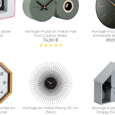
 poser
Horloge mural en métal mat
Horloge mura
e)
Duo Cuckoo (Kaki)
Esmerado 60
74,90 €
89,
onale en
Horloge en métal Peony 45 cm
Horloge à po
une)
(Noir)
Doggy (Gri