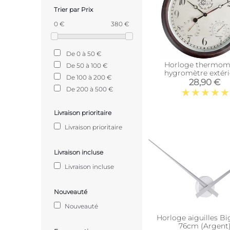
Trier par Prix
0 €
380 €
De 0 à 50 €
Horloge thermom
De 50 à 100 €
hygromètre extéri
De 100 à 200 €
28,90 €
De 200 à 500 €
Livraison prioritaire
Livraison prioritaire
Livraison incluse
Livraison incluse
Nouveauté
Nouveauté
Horloge aiguilles B
76cm (Argent