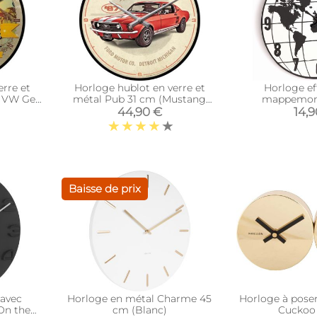
erre et
Horloge hublot en verre et
Horloge ef
n VW Get
métal Pub 31 cm (Mustang
mappemon
rouge)
44,90 €
14,
Baisse de prix
avec
Horloge en métal Charme 45
Horloge à pose
On the
cm (Blanc)
Cuckoo 