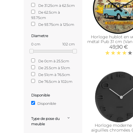
De 31.25cm à 62.5cm
De 62.5cm à
93.75cm
De 93.75cm à 125cm
Diametre
Horloge hublot en v
métal Pub 31 cm (Va
0 cm
102 cm
Lost)
49,90 €
De 0cm à 25.5cm
De 25.5cm à 51cm
De 51cm à 76.5cm
De 76.5cm à 102cm
Disponible
Disponible
Type de pose du
meuble
Horloge moderne 
aiguilles chromées 