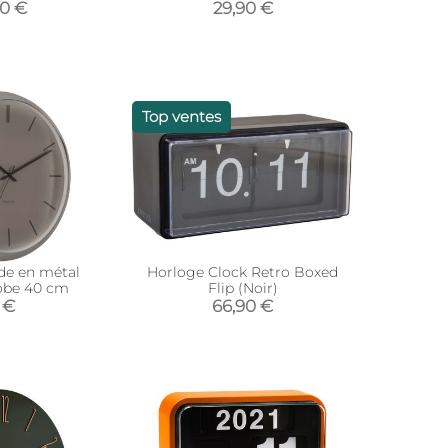
90 €
29,90 €
Top ventes
de en métal
Horloge Clock Retro Boxed
obe 40 cm
Flip (Noir)
 €
66,90 €