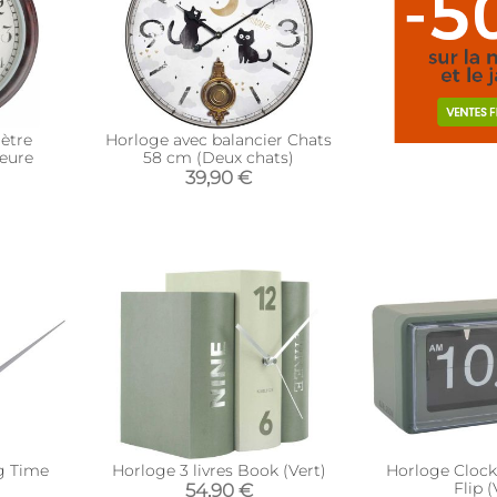
ètre
Horloge avec balancier Chats
eure
58 cm (Deux chats)
39,90 €
ig Time
Horloge 3 livres Book (Vert)
Horloge Clock
)
Flip (
54,90 €