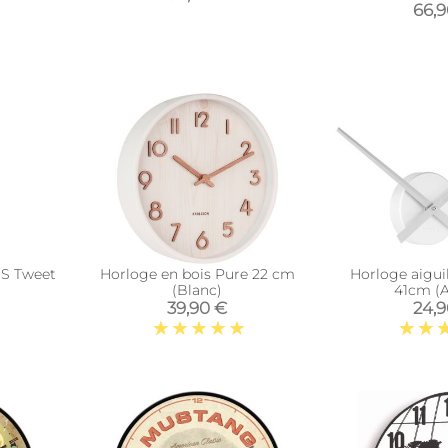
66,
BS Tweet
Horloge en bois Pure 22 cm
Horloge aigui
(Blanc)
41cm (A
39,90 €
24,