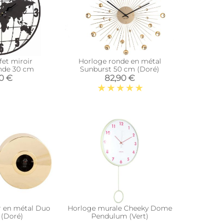
fet miroir
Horloge ronde en métal
de 30 cm
Sunburst 50 cm (Doré)
90 €
82,90 €
r en métal Duo
Horloge murale Cheeky Dome
(Doré)
Pendulum (Vert)