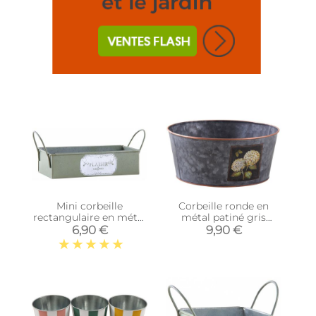
Mini corbeille
Corbeille ronde en
rectangulaire en métal
métal patiné gris
Plaisir
Hortensia
6,90 €
9,90 €