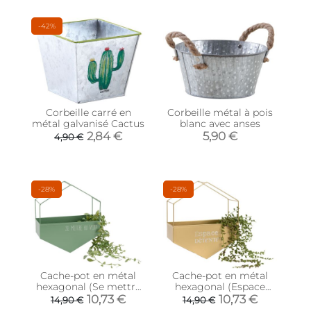
-42%
Corbeille carré en
Corbeille métal à pois
métal galvanisé Cactus
blanc avec anses
2,84 €
5,90 €
4,90 €
-28%
-28%
Cache-pot en métal
Cache-pot en métal
hexagonal (Se mettre
hexagonal (Espace
au vert)
détente)
10,73 €
10,73 €
14,90 €
14,90 €