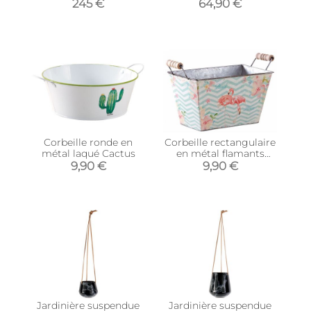
Modèle)
245 €
64,90 €
Corbeille ronde en
Corbeille rectangulaire
métal laqué Cactus
en métal flamants
roses 20 cm
9,90 €
9,90 €
Jardinière suspendue
Jardinière suspendue