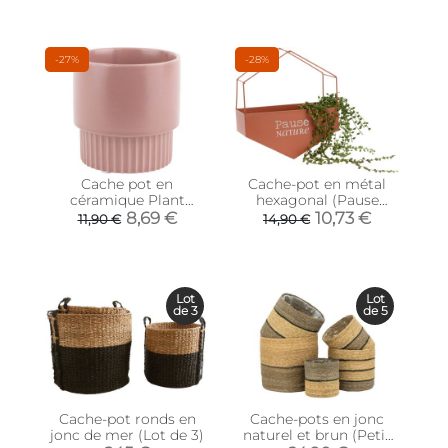
-27%
-28%
Cache pot en
Cache-pot en métal
céramique Plant
hexagonal (Pause
medium (Rose)
nature)
8,69 €
10,73 €
11,90 €
14,90 €
Lot
Lot
de 3
de 5
Cache-pot ronds en
Cache-pots en jonc
jonc de mer (Lot de 3)
naturel et brun (Petit