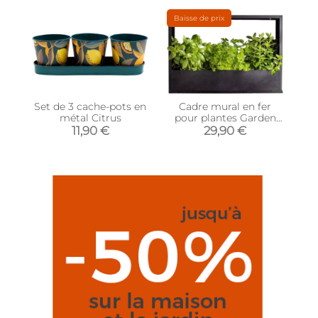
Baisse de prix
Set de 3 cache-pots en
Cadre mural en fer
métal Citrus
pour plantes Garden
(58 x 18 x 40 cm)
11,90 €
29,90 €