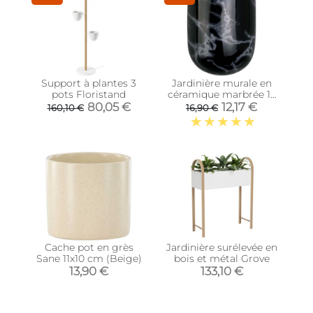
Support à plantes 3
Jardinière murale en
pots Floristand
céramique marbrée 15
x 7 cm (Noir)
80,05 €
12,17 €
160,10 €
16,90 €
Cache pot en grès
Jardinière surélevée en
Sane 11x10 cm (Beige)
bois et métal Grove
13,90 €
133,10 €