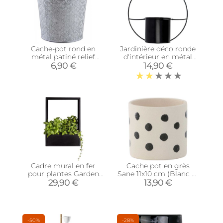
Cache-pot rond en
Jardinière déco ronde
métal patiné relief
d'intérieur en métal
Cesar
noir (Fixation murale)
6,90 €
14,90 €
Cadre mural en fer
Cache pot en grès
pour plantes Garden
Sane 11x10 cm (Blanc et
(36 x 18 x 50 cm)
noir)
29,90 €
13,90 €
-50%
-28%