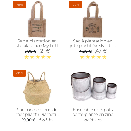
-69%
-70%
Sac à plantation en
Sac à plantation en
jute plastifiée My Little
jute plastifiée My Little
Market (10 cm)
Market (14 cm)
1,21 €
1,47 €
3,90 €
4,90 €
-33%
Sac rond en jonc de
Ensemble de 3 pots
mer pliant (Diamètre
porte-plante en zinc
35 cm)
13,33 €
52,90 €
19,90 €