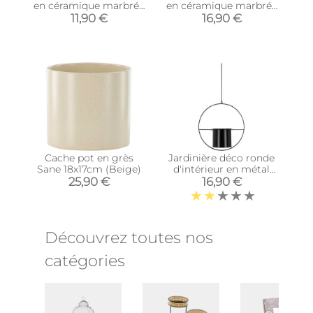
en céramique marbrée
en céramique marbrée
12 x 9.5 cm (Noir)
13.5 x 15 cm (Noir)
11,90 €
16,90 €
Cache pot en grès
Jardinière déco ronde
Sane 18x17cm (Beige)
d'intérieur en métal
noir (A suspendre)
25,90 €
16,90 €
Découvrez toutes nos
catégories