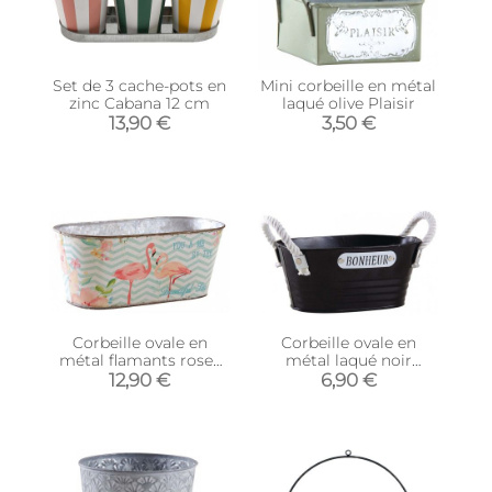
Set de 3 cache-pots en
Mini corbeille en métal
zinc Cabana 12 cm
laqué olive Plaisir
13,90 €
3,50 €
Corbeille ovale en
Corbeille ovale en
métal flamants roses
métal laqué noir
32 cm
Bonheur
12,90 €
6,90 €