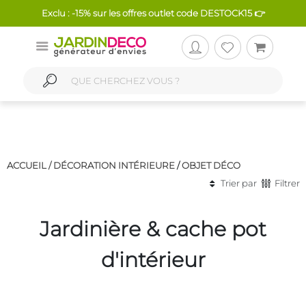
Exclu : -15% sur les offres outlet code DESTOCK15 👉
ACCUEIL /
DÉCORATION INTÉRIEURE
/
OBJET DÉCO
Trier par
Filtrer
Jardinière & cache pot
d'intérieur