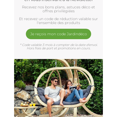
Recevez nos bons plans, astuces déco et
offres privilègiées
Et recevez un code de réduction valable sur
l'ensemble des produits
Je reçois mon code Jardindéco
* Code valable 3 mois à compter de la date d'envoi.
Hors frais de port et promotions en cours.