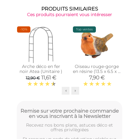
PRODUITS SIMILAIRES
Ces produits pourraient vous intéresser
-10%
Top ventes
Épu
Arche déco en fer
Oiseau rouge-gorge
Our
noir Atea (Unitaire )
en résine (13.5 x 6.5 x 8
4
cm)
11,61 €
7,90 €
12,90 €
Remise sur votre prochaine commande
en vous inscrivant à la Newsletter
Recevez nos bons plans, astuces déco et
offres privilègiées