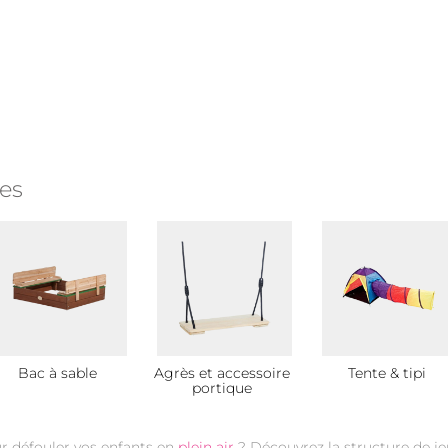
es
Bac à sable
Agrès et accessoire
Tente & tipi
portique
r défouler vos enfants en
plein air
? Découvrez la structure de je