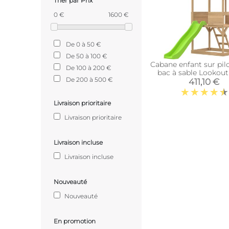
Trier par Prix
0 €
1600 €
De 0 à 50 €
De 50 à 100 €
Cabane enfant sur pilo
De 100 à 200 €
bac à sable Lookout
De 200 à 500 €
glissière)
411,10 €
Livraison prioritaire
Livraison prioritaire
Livraison incluse
Livraison incluse
Nouveauté
Nouveauté
En promotion