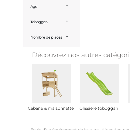
Age
Toboggan
Nombre de places
Découvrez nos autres catégori
Cabane & maisonnette
Glissière toboggan
Envie d'un équipement de jeux multifonction pou