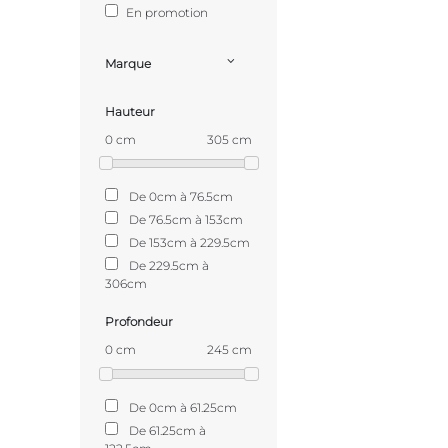
En promotion
Marque
Hauteur
0 cm
305 cm
De 0cm à 76.5cm
De 76.5cm à 153cm
De 153cm à 229.5cm
De 229.5cm à
306cm
Profondeur
0 cm
245 cm
De 0cm à 61.25cm
De 61.25cm à