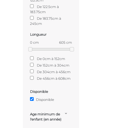
122.5cm
De 122.5cm à
183.75cm
De 183.75cm à
245cm
Longueur
0 cm
605 cm
De 0cm à 152cm
De 152cm à 304cm
De 304cm à 456cm
De 456cm à 608cm
Disponible
Disponible
Age minimum de
l'enfant (en année)