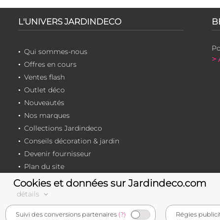
L'UNIVERS JARDINDECO
B
Po
Qui sommes-nous
> 
Offres en cours
Ventes flash
Outlet déco
Nouveautés
Nos marques
Collections Jardindeco
Conseils décoration & jardin
Devenir fournisseur
Plan du site
Cookies et données sur Jardindeco.com
détails
e-commerçant français
Suivi des conversions partenaires
(?)
Régies publici