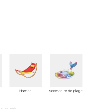
Hamac
Accessoire de plage
Jeu d'ext
ux en bois !