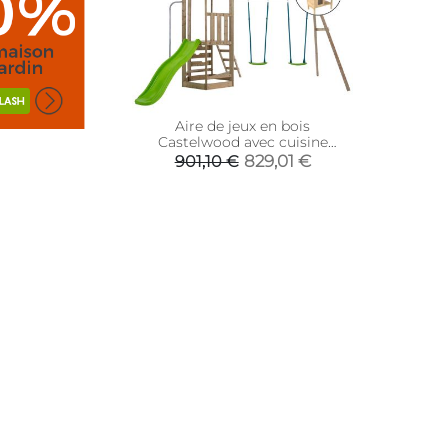
Aire de jeux en bois
Castelwood avec cuisine
extérieure offerte
829,01 €
901,10 €