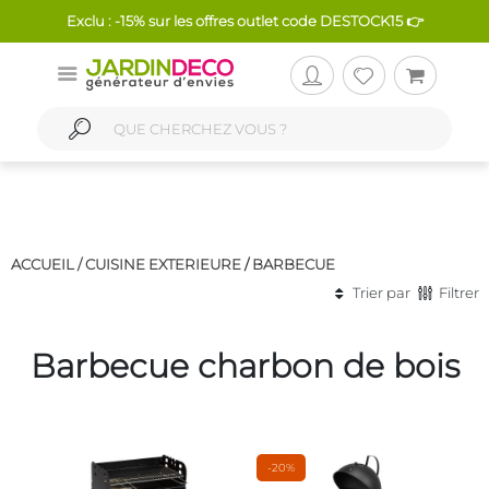
Exclu : -15% sur les offres outlet code DESTOCK15 👉
ACCUEIL /
CUISINE EXTERIEURE
/
BARBECUE
Trier par
Filtrer
Barbecue charbon de bois
-20%