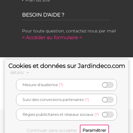
Plan du site
BESOIN D'AIDE ?
Pour toute question, contactez nous par mail
> Accéder au formulaire <
Cookies et données sur Jardindeco.com
détails
Mesure d'audience
(?)
e-commerçant français
Suivi des conversions partenaires
(?)
Régies publicitaires et réseaux sociaux
(?)