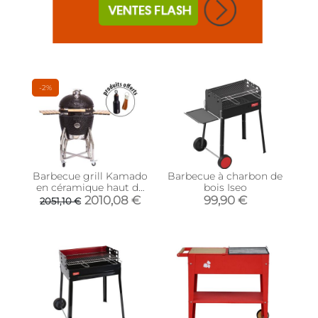
-2%
Barbecue grill Kamado
Barbecue à charbon de
en céramique haut de
bois Iseo
gamme (porte clés et
2010,08 €
99,90 €
2051,10 €
gourde offerts) (XL - 56
cm)