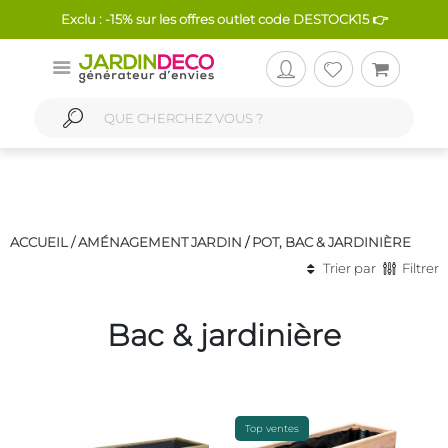
Exclu : -15% sur les offres outlet code DESTOCK15 👉
ACCUEIL /
AMÉNAGEMENT JARDIN
/
POT, BAC & JARDINIÈRE
Trier par
Filtrer
Bac & jardinière
Top ventes