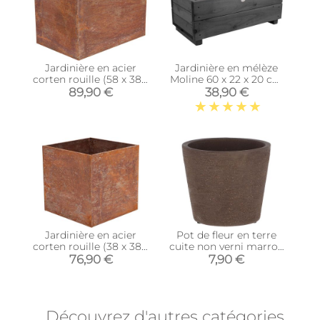
Jardinière en acier
Jardinière en mélèze
corten rouille (58 x 38 x
Moline 60 x 22 x 20 cm
38 cm)
(Cérusé noir)
89,90 €
38,90 €
Jardinière en acier
Pot de fleur en terre
corten rouille (38 x 38 x
cuite non verni marron
38 cm)
(15 cm)
76,90 €
7,90 €
Découvrez d'autres catégories