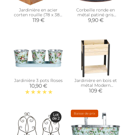
Jardinière en acier
Corbeille ronde en
corten rouille (78 x 38 x
métal patiné gris
38 cm)
Hortensia
119 €
9,90 €
Jardinière 3 pots Roses
Jardinière en bois et
métal Modern
10,90 €
(Surélevé)
109 €
Baisse de prix
Lot
de 2