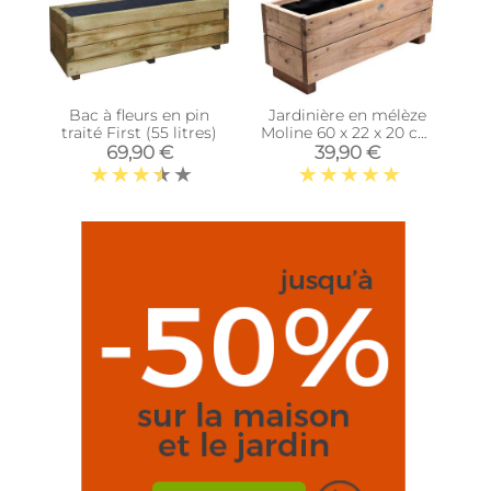
Bac à fleurs en pin
Jardinière en mélèze
traité First (55 litres)
Moline 60 x 22 x 20 cm
(Naturel)
69,90 €
39,90 €