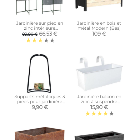
Jardinière sur pied en
Jardinière en bois et
zinc intérieure
métal Modern (Bas)
extérieure (Lot de 2)
66,53 €
109 €
89,90 €
(Rectangulaires - 22,3 /
33,3 litres)
Supports métalliques 3
Jardinière balcon en
pieds pour jardinière
zinc à suspendre
Grow-Bag
(Blanc)
9,90 €
15,90 €