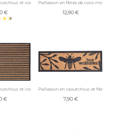
aoutchouc et coco (120 x 45 cm)
Paillasson en fibres de coco motif animal W
90 €
12,90 €
cm)
outchouc et coco 76 x 45,5 cm (Traits)
Paillasson en caoutchouc et fibres de coco Ab
0 €
7,90 €