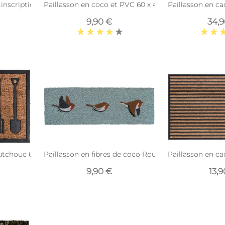
o inscription Welcome
Paillasson en coco et PVC 60 x 40 cm (Chat)
Paillasson en c
9,90 €
34,
utchouc 60 x 40 cm (Outils de jardin)
Paillasson en fibres de coco Rouge gorge (75 x 25 
Paillasson en ca
9,90 €
13,9