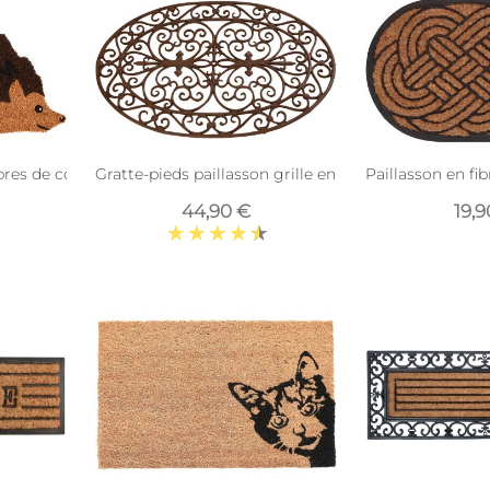
bres de coco revers antidérapant (Hérisson)
Gratte-pieds paillasson grille en fonte (Ovale)
Paillasson en fi
44,90 €
19,