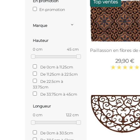
En promotion
Top ventes
En promotion
Marque
Hauteur
0 cm
45 cm
Paillasson en fibres de
29,90 €
De 0cm à 11.25cm
De 11.25cm à 22.5cm
De 22.5cm à
33.75cm
De 33.75cm à 45cm
Longueur
0 cm
122 cm
De 0cm à 30.5cm