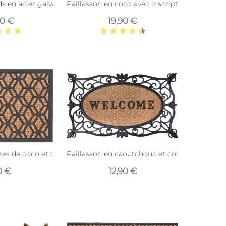
hats)
eds en acier galvanisé (80 x 40 cm)
Paillasson en coco avec inscriptions 75 x 45
90 €
19,90 €
cm
ibres de coco et caoutchouc 60 x 40 cm (Losanges)
Paillasson en caoutchouc et coco Welcome
0 €
12,90 €