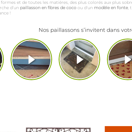
es formes et de toutes les matières, des plus colorés aux plus sobr
erche d’un
paillasson en fibres de coco
ou d'un
modèle en fonte
, 
ance !
Nos paillassons s’invitent dans votr