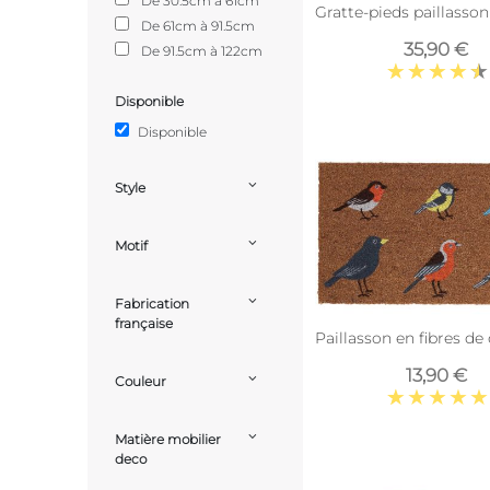
De 30.5cm à 61cm
Gratte-pieds paillasson
De 61cm à 91.5cm
35,90 €
De 91.5cm à 122cm
Disponible
Disponible
Style
Motif
Fabrication
française
Paillasson en fibres de
13,90 €
Couleur
Matière mobilier
deco