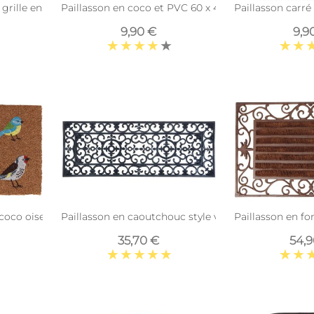
 grille en fonte (Demi-cercle)
Paillasson en coco et PVC 60 x 40 cm (Coquelicots)
Paillasson carré
9,90 €
9,9
 coco oiseaux
Paillasson en caoutchouc style victorien
Paillasson en fo
35,70 €
54,