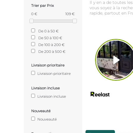
Il y en a de toutes l
Trier par Prix
vous soyez à la rech
rapide, partout en Fr
0 €
109 €
De 0 à 50 €
De 50 à 100 €
De 100 à 200 €
De 200 à 500 €
Livraison prioritaire
Livraison prioritaire
Livraison incluse
Livraison incluse
Nouveauté
Nouveauté