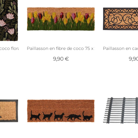
coco floral noir
Paillasson en fibre de coco 75 x 25 cm Tulipes
Paillasson en c
9,90 €
9,9