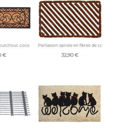
aoutchouc coco Arabesque XL
Paillasson spirale en fibres de coco (75 x 45 
0 €
32,90 €