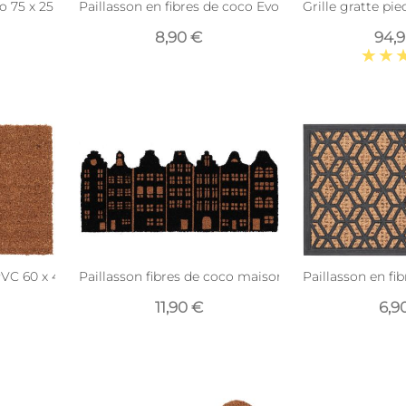
co 75 x 25 cm (Chat)
Paillasson en fibres de coco Evolution 75 x 25 cm (C
Grille gratte pi
8,90 €
94,
PVC 60 x 40 cm (Uni)
Paillasson fibres de coco maisons de canal 75 x 30 
Paillasson en f
11,90 €
6,9