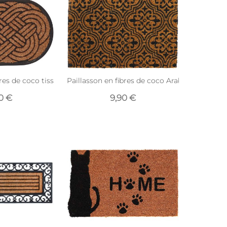
bres de coco tissé et caoutchouc
Paillasson en fibres de coco Arabesques 60 x
90 €
9,90 €