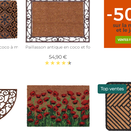
 coco à motifs 75 x 45 cm (Rosettes)
Paillasson antique en coco et fonte
54,90 €
Top ventes