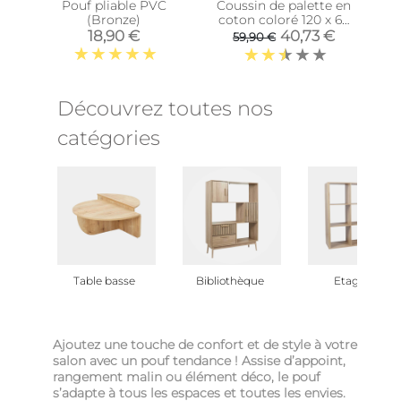
Pouf pliable PVC
Coussin de palette en
(Bronze)
coton coloré 120 x 60
cm (Turquoise)
18,90 €
40,73 €
59,90 €
Découvrez toutes nos
catégories
Table basse
Bibliothèque
Etagère
Ajoutez une touche de confort et de style à votre
salon avec un pouf tendance ! Assise d’appoint,
rangement malin ou élément déco, le pouf
s’adapte à tous les espaces et toutes les envies.