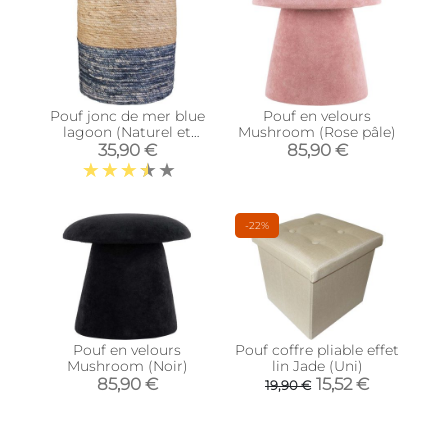
Pouf jonc de mer blue
Pouf en velours
lagoon (Naturel et
Mushroom (Rose pâle)
bleu)
35,90 €
85,90 €
-22%
Pouf en velours
Pouf coffre pliable effet
Mushroom (Noir)
lin Jade (Uni)
85,90 €
15,52 €
19,90 €