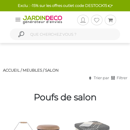
Exclu : -15% sur les offres outlet code DESTOCK15 👉
ACCUEIL /
MEUBLES
/
SALON
Trier par
Filtrer
Poufs de salon