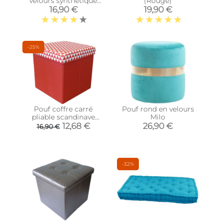
velours synthétique
(Rouge)
capitonné (Gris
16,90 €
19,90 €
anthracite)
-25%
Pouf coffre carré
Pouf rond en velours
pliable scandinave
Milo
(Rouge)
12,68 €
26,90 €
16,90 €
-32%