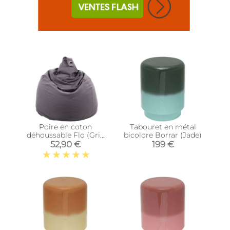
Poire en coton
Tabouret en métal
déhoussable Flo (Gris
bicolore Borrar (Jade)
Anthracite)
52,90 €
199 €