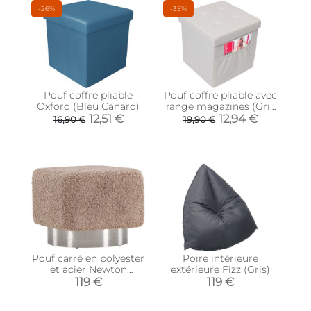
-26%
-35%
Pouf coffre pliable
Pouf coffre pliable avec
Oxford (Bleu Canard)
range magazines (Gris
blanc)
12,51 €
12,94 €
16,90 €
19,90 €
Pouf carré en polyester
Poire intérieure
et acier Newton
extérieure Fizz (Gris)
(Marron)
119 €
119 €