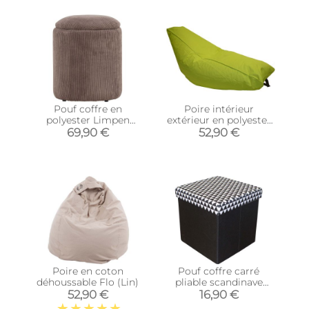
Pouf coffre en
Poire intérieur
polyester Limpen
extérieur en polyester
(Velours marron)
Luna (Vert anis)
69,90 €
52,90 €
Poire en coton
Pouf coffre carré
déhoussable Flo (Lin)
pliable scandinave
(Noir)
52,90 €
16,90 €