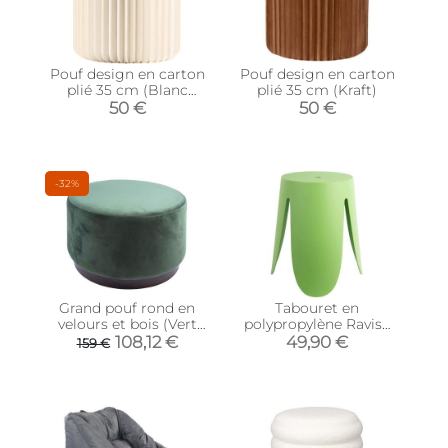
Pouf design en carton
Pouf design en carton
plié 35 cm (Blanc
plié 35 cm (Kraft)
cassé)
50 €
50 €
-32%
Grand pouf rond en
Tabouret en
velours et bois (Vert
polypropylène Ravish
foncé)
(Vert)
108,12 €
49,90 €
159 €