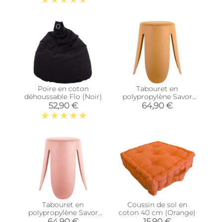
Poire en coton
Tabouret en
déhoussable Flo (Noir)
polypropylène Savor
(Ocre)
52,90 €
64,90 €
Tabouret en
Coussin de sol en
polypropylène Savor
coton 40 cm (Orange)
(Rose)
64,90 €
15,90 €