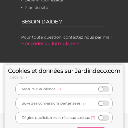
Plan du site
BESOIN D'AIDE ?
Pour toute question, contactez nous par mail
> Accéder au formulaire <
Cookies et données sur Jardindeco.com
détails
Mesure d'audience
(?)
e-commerçant français
Suivi des conversions partenaires
(?)
Régies publicitaires et réseaux sociaux
(?)