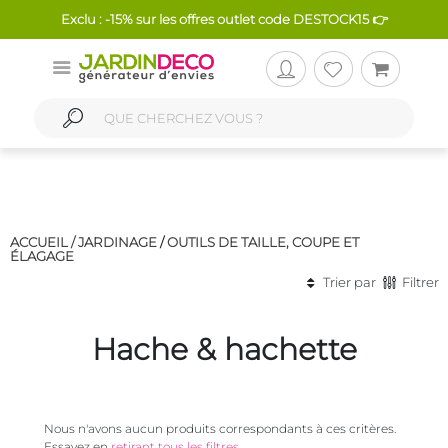
Exclu : -15% sur les offres outlet code DESTOCK15 👉
ACCUEIL /
JARDINAGE
/
OUTILS DE TAILLE, COUPE ET
ÉLAGAGE
Trier par
Filtrer
Hache & hachette
Nous n'avons aucun produits correspondants à ces critères.
Essayez en
retirant tous les filtres
.