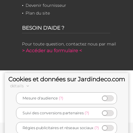
Devenir fournisseur
Plan du site
BESOIN D'AIDE ?
Pour toute question, contactez nous par mail
> Accéder au formulaire <
Cookies et données sur Jardindeco.com
détails
Mesure d'audience
(?)
e-commerçant français
Suivi des conversions partenaires
(?)
Régies publicitaires et réseaux sociaux
(?)