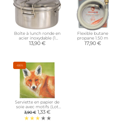
Boîte à lunch ronde en
Flexible butane
acier inoxydable (1
propane 1.50 m
compartiment)
13,90 €
17,90 €
-66%
Serviette en papier de
soie avec motifs (Lot
de 20) (Renard)
1,33 €
3,90 €