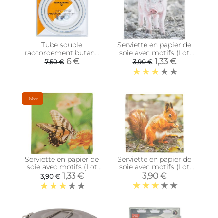
Tube souple
Serviette en papier de
raccordement butane
soie avec motifs (Lot
propane 1.50 m
de 20) (Cochonnet)
6 €
1,33 €
7,50 €
3,90 €
-66%
Serviette en papier de
Serviette en papier de
soie avec motifs (Lot
soie avec motifs (Lot
de 20) (Papillon)
de 20) (Rouge gorge et
1,33 €
3,90 €
3,90 €
écureuil)