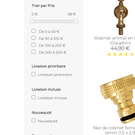
Trier par Prix
0 €
69 €
De 0 à 50 €
Robinet animal en 
De 50 à 100 €
(Dauphin)
De 100 à 200 €
44,90 €
De 200 à 500 €
Livraison prioritaire
Livraison prioritaire
Livraison incluse
Livraison incluse
Nouveauté
Nouveauté
Nez de robinet feme
laiton (1,5 x 2,1