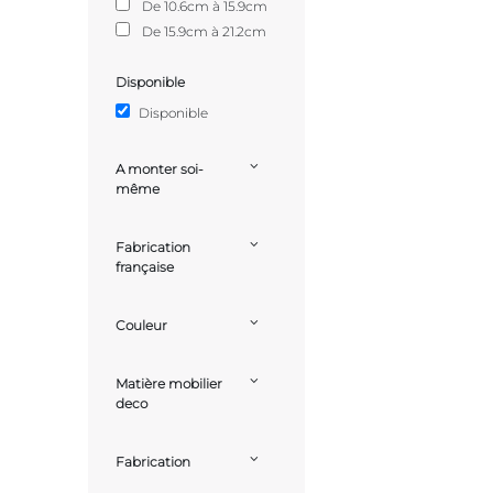
De 10.6cm à 15.9cm
De 15.9cm à 21.2cm
Disponible
Disponible
A monter soi-
même
Fabrication
française
Couleur
Matière mobilier
deco
Fabrication