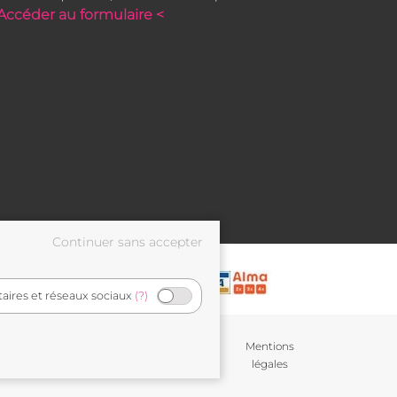
Accéder au formulaire <
taires et réseaux sociaux
(?)
Conditions générales de
Mentions
vente
légales