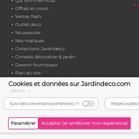
Qui sommes-nous
> 
Offres en cours
Ventes flash
Outlet déco
Nouveautés
Nos marques
Collections Jardindeco
Conseils décoration & jardin
Devenir fournisseur
Plan du site
Cookies et données sur Jardindeco.com
détails
e-commerçant français
Suivi des conversions partenaires
(?)
Régies publici