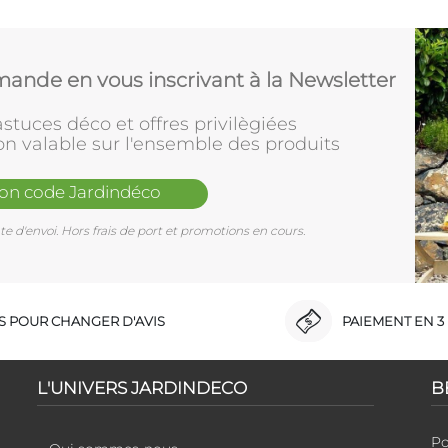
ande en vous inscrivant à la Newsletter
stuces déco et offres privilègiées
on valable sur l'ensemble des produits
mon code Jardindéco
e d'envoi. Hors frais de port et promotions en cours.
RS POUR CHANGER D'AVIS
PAIEMENT EN 3 
L'UNIVERS JARDINDECO
B
Po