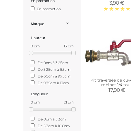
En promotion
3,90 €
En promotion
Marque
Hauteur
0 cm
13 cm
De 0cm à 3.25cm
De 3.25cm à 6.5cm
De 6.5cm à 9.75cm
Kit traversée de cuv
De 9.75cm à 13cm
robinet 1/4 tou
17,90 €
Longueur
0 cm
21 cm
De 0cm à 5.3cm
De 5.3cm à 10.6cm