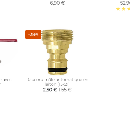
laiton
6,90 €
52,
-38%
e avec
Raccord mâle automatique en
r
laiton (15x21)
1,55 €
2,50 €