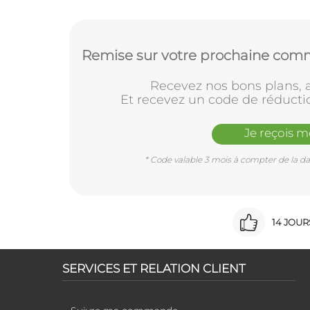
Remise sur votre prochaine comm
Recevez nos bons plans, a
Et recevez un code de réducti
Je reçois 
* Code valable 3 mois à compter de la dat
14 JOU
SERVICES ET RELATION CLIENT