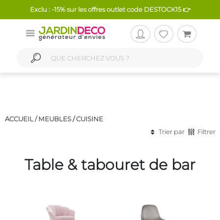
Exclu : -15% sur les offres outlet code DESTOCK15 👉
ACCUEIL /
MEUBLES
/
CUISINE
Trier par
Filtrer
Table & tabouret de bar