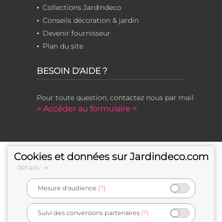
Collections Jardindeco
Conseils décoration & jardin
Devenir fournisseur
Plan du site
BESOIN D'AIDE ?
Pour toute question, contactez nous par mail
> Accéder au formulaire <
Cookies et données sur Jardindeco.com
détails
Mesure d'audience
(?)
e-commerçant français
Suivi des conversions partenaires
(?)