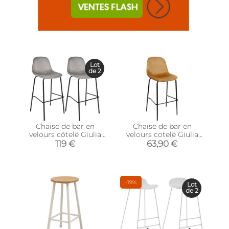
Lot
de 2
Chaise de bar en
Chaise de bar en
velours côtelé Giulia
velours cotelé Giulia
gris (Lot de 2)
(Jaune)
119 €
63,90 €
-19%
Lot
de 2