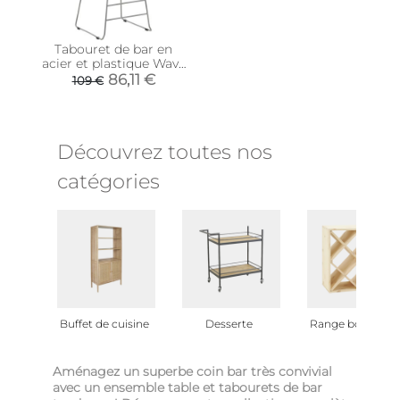
Tabouret de bar en
acier et plastique Wave
(Gris)
86,11 €
109 €
Découvrez toutes nos
catégories
Buffet de cuisine
Desserte
Range bouteilles
Aménagez un superbe coin bar très convivial
avec un ensemble table et tabourets de bar