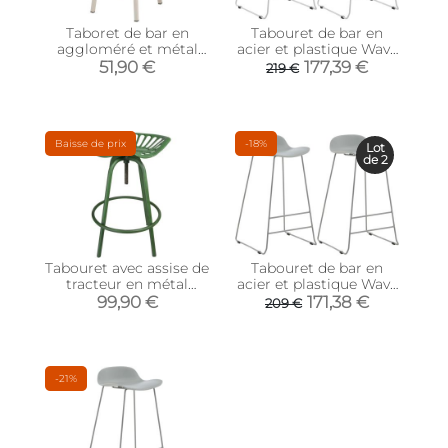
Taboret de bar en
Tabouret de bar en
aggloméré et métal
acier et plastique Wave
Mola (Blanc)
(Lot de 2) (Blanc)
51,90 €
177,39 €
219 €
Baisse de prix
-18%
Lot
de 2
Tabouret avec assise de
Tabouret de bar en
tracteur en métal
acier et plastique Wave
(Vert)
(Lot de 2) (Gris)
99,90 €
171,38 €
209 €
-21%