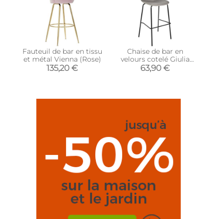
Fauteuil de bar en tissu
Chaise de bar en
et métal Vienna (Rose)
velours cotelé Giulia
(Gris)
135,20 €
63,90 €