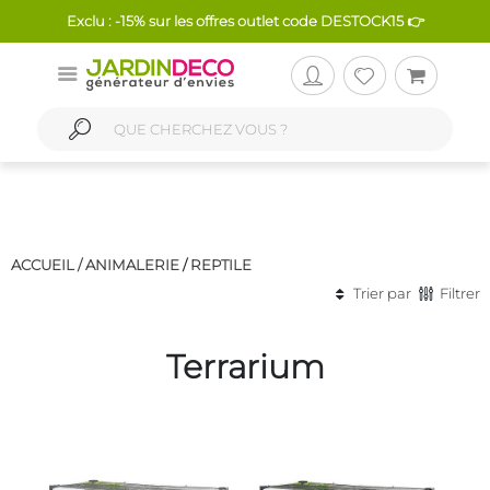
Exclu : -15% sur les offres outlet code DESTOCK15 👉
ACCUEIL /
ANIMALERIE
/
REPTILE
Trier par
Filtrer
Terrarium