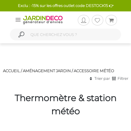
Exclu : -15% sur les offres outlet code DESTOCK15 👉
ACCUEIL /
AMÉNAGEMENT JARDIN
/
ACCESSOIRE MÉTÉO
Trier par
Filtrer
Thermomètre & station
météo