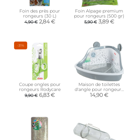
Foin des près pour
Foin Alpage premium
rongeurs (30 L)
pour rongeurs (500 gr)
2,84 €
3,89 €
4,90 €
5,90 €
-31%
Coupe ongles pour
Maison de toilettes
rongeurs Rodycare
d'angle pour rongeurs
32x25 cm (Gris)
6,83 €
14,90 €
9,90 €