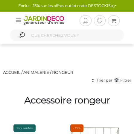
Exclu : -15% sur les offres outlet code DESTOCK15 👉
ACCUEIL /
ANIMALERIE
/
RONGEUR
Trier par
Filtrer
Accessoire rongeur
Top ventes
-39%