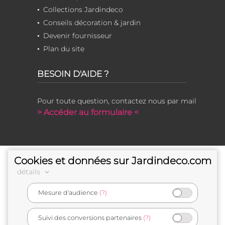
Collections Jardindeco
Conseils décoration & jardin
Devenir fournisseur
Plan du site
BESOIN D'AIDE ?
Pour toute question, contactez nous par mail
> Accéder au formulaire <
Cookies et données sur Jardindeco.com
détails
Mesure d'audience
(?)
e-commerçant français
Suivi des conversions partenaires
(?)