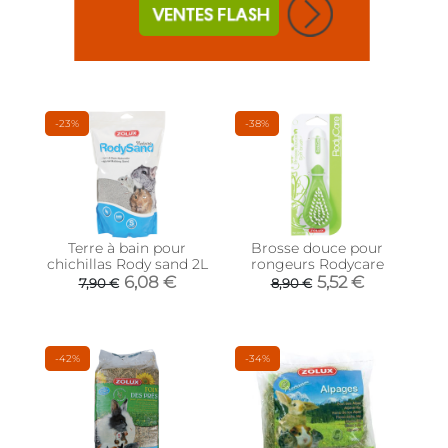
-23%
-38%
Terre à bain pour
Brosse douce pour
chichillas Rody sand 2L
rongeurs Rodycare
6,08 €
5,52 €
7,90 €
8,90 €
-42%
-34%