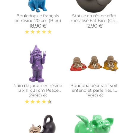
Bouledogue français
Statue en résine effet
en résine 20 cm (Bleu)
métalisé Fat Bird (Gris
foncé)
18,90 €
12,90 €
Nain de jardin en résine
Bouddha décoratif voit
13 x 11 x 31 cm Peace
entend et parle rieurs
(Violet)
(Lot de 3)
29,90 €
19,90 €