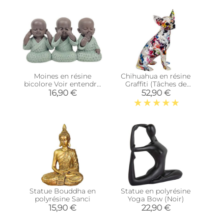
Moines en résine
Chihuahua en résine
bicolore Voir entendre
Graffiti (Tâches de
parler
peinture)
16,90 €
52,90 €
Statue Bouddha en
Statue en polyrésine
polyrésine Sanci
Yoga Bow (Noir)
15,90 €
22,90 €