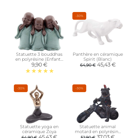
-30%
Statuette 3 bouddhas
Panthère en céramique
en polyrésine (Enfants
Spirit (Blanc)
yeux fermés)
9,90 €
45,43 €
64,90 €
-30%
-30%
Statuette yoga en
Statuette animal
céramique Zoya
motard en polyrésine
(Chien)
45,43 €
37,03 €
64,90 €
52,90 €