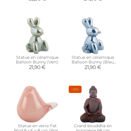
Statue en céramique
Statue en céramique
Balloon Bunny (Vert)
Balloon Bunny (Bleu
foncé)
21,90 €
21,90 €
-25%
Statue en verre Fat
Grand bouddha en
Bird 9 x 6 x 8 cm (Rose
magnésie 68 cm