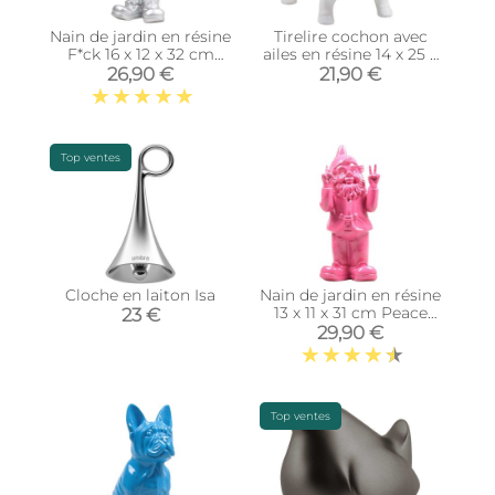
Nain de jardin en résine
Tirelire cochon avec
F*ck 16 x 12 x 32 cm
ailes en résine 14 x 25 x
(Argent)
15 cm (Blanc)
26,90 €
21,90 €
Top ventes
Cloche en laiton Isa
Nain de jardin en résine
13 x 11 x 31 cm Peace
23 €
(Fuschia)
29,90 €
Top ventes