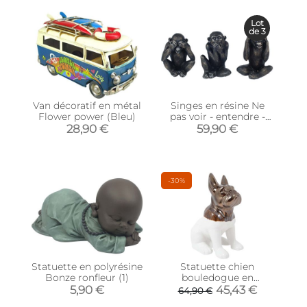
Lot
de 3
Van décoratif en métal
Singes en résine Ne
Flower power (Bleu)
pas voir - entendre -
parler (Lot de 3)
28,90 €
59,90 €
(Modèle 1)
-30%
Statuette en polyrésine
Statuette chien
Bonze ronfleur (1)
bouledogue en
céramique Zoya (Blanc
5,90 €
45,43 €
64,90 €
et or)