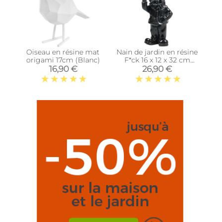
Oiseau en résine mat
Nain de jardin en résine
origami 17cm (Blanc)
F*ck 16 x 12 x 32 cm
(Noir)
16,90 €
26,90 €