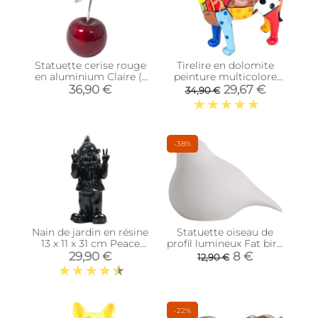
Statuette cerise rouge
Tirelire en dolomite
en aluminium Claire (1
peinture multicolore
cerise 14 cm)
(Chien)
36,90 €
29,67 €
34,90 €
-38%
Nain de jardin en résine
Statuette oiseau de
13 x 11 x 31 cm Peace
profil lumineux Fat bird
(Noir)
(15 x 9 x 10 cm)
29,90 €
8 €
12,90 €
-22%