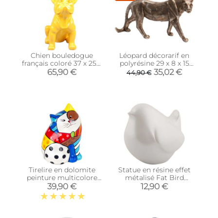
Chien bouledogue
Léopard décorarif en
français coloré 37 x 25 x
polyrésine 29 x 8 x 15
22 cm (Jaune)
cm
65,90 €
35,02 €
44,90 €
Tirelire en dolomite
Statue en résine effet
peinture multicolore
métalisé Fat Bird
(Chat)
(Blanc)
39,90 €
12,90 €