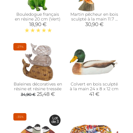
Bouledogue français
Martin pêcheur en bois
en résine 20 cm (Vert)
sculpté à la main 11.7 x
5.1 x 12 cm
18,90 €
30,90 €
-27%
Baleines décoratives en
Colvert en bois sculpté
résine et résine tressée
à la main 24 x 8 x 12 cm
25,48 €
41 €
34,90 €
-35%
Lot
de 3