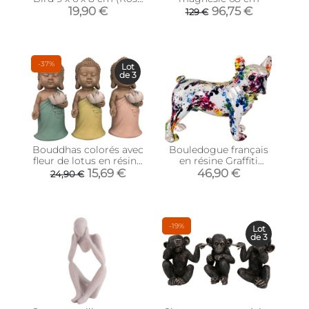
pâle)
19,90 €
96,75 €
129 €
-37%
Lot
de 3
Bouddhas colorés avec
Bouledogue français
fleur de lotus en résine
en résine Graffiti
(Lot de 3)
(Tâches de peinture
15,69 €
46,90 €
24,90 €
Tâches de peinture)
-19%
Lot
de 3