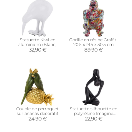
Statuette Kiwi en
Gorille en résine Graffiti
aluminium (Blanc)
20.5 x 19.5 x 30.5 cm
32,90 €
89,90 €
Couple de perroquet
Statuette silhouette en
sur ananas décoratif
polyrésine Imagine
(Noir)
24,90 €
22,90 €