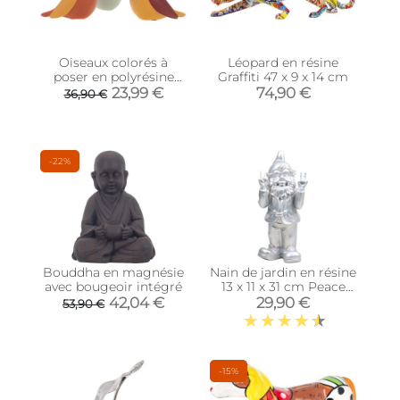
Oiseaux colorés à
Léopard en résine
poser en polyrésine
Graffiti 47 x 9 x 14 cm
(Lot de 3)
23,99 €
74,90 €
36,90 €
-22%
Bouddha en magnésie
Nain de jardin en résine
avec bougeoir intégré
13 x 11 x 31 cm Peace
(Argent)
42,04 €
29,90 €
53,90 €
-15%