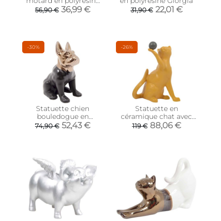
motard en polyrésine
en polyrésine Giorgia
(Singe)
36,99 €
22,01 €
56,90 €
31,90 €
-30%
-26%
Statuette chien
Statuette en
bouledogue en
céramique chat avec
céramique Zoya (Noir
balle Shadow (Jaune)
52,43 €
88,06 €
74,90 €
119 €
et or)