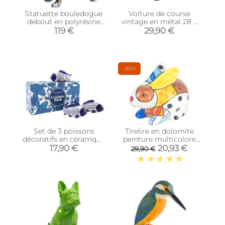
Statuette bouledogue
Voiture de course
debout en polyrésine
vintage en métal 28 x
Puzzle
16 x 8 cm (Jaune)
119 €
29,90 €
-30%
Set de 3 poissons
Tirelire en dolomite
décoratifs en céramque
peinture multicolore
Willow
(Lapin)
17,90 €
20,93 €
29,90 €