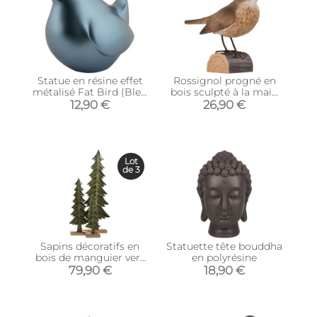
Statue en résine effet
Rossignol progné en
métalisé Fat Bird (Bleu
bois sculpté à la main
métalisé)
12.5 x 4.9 x 9.9 cm
12,90 €
26,90 €
Lot
de 3
Sapins décoratifs en
Statuette tête bouddha
bois de manguier vert
en polyrésine
(Lot de 3)
79,90 €
18,90 €