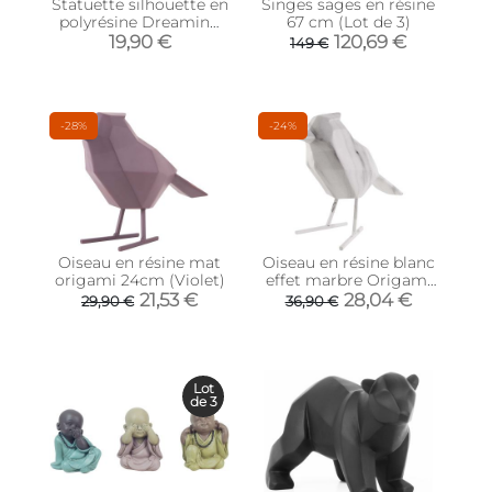
Statuette silhouette en
Singes sages en résine
polyrésine Dreaming
67 cm (Lot de 3)
(Gris clair)
19,90 €
120,69 €
149 €
-28%
-24%
Oiseau en résine mat
Oiseau en résine blanc
origami 24cm (Violet)
effet marbre Origami
(Grand modèle)
21,53 €
28,04 €
29,90 €
36,90 €
Lot
de 3