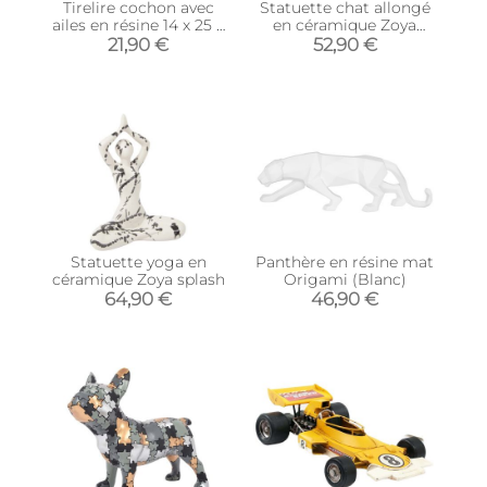
Tirelire cochon avec
Statuette chat allongé
ailes en résine 14 x 25 x
en céramique Zoya
15 cm (Argent)
(Blanc et or)
21,90 €
52,90 €
Statuette yoga en
Panthère en résine mat
céramique Zoya splash
Origami (Blanc)
64,90 €
46,90 €