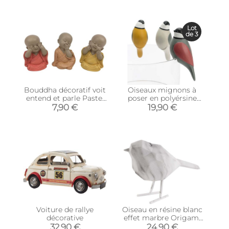
Lot
de 3
Bouddha décoratif voit
Oiseaux mignons à
entend et parle Pastel
poser en polyérsine
(Lot de 3)
(Lot de 3)
7,90 €
19,90 €
Voiture de rallye
Oiseau en résine blanc
décorative
effet marbre Origami
(Petit modèle)
32,90 €
24,90 €