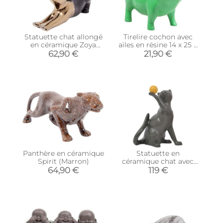
Statuette chat allongé
Tirelire cochon avec
en céramique Zoya
ailes en résine 14 x 25 x
(Noir et or)
15 cm (Vert citron)
62,90 €
21,90 €
Panthère en céramique
Statuette en
Spirit (Marron)
céramique chat avec
balle Shadow (Gris)
64,90 €
119 €