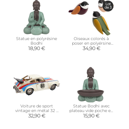
Lot
de 3
Statue en polyrésine
Oiseaux colorés à
Bodhi
poser en polyérsine
(Lot de 3)
18,90 €
34,90 €
Voiture de sport
Statue Bodhi avec
vintage en métal 32 x
plateau vide poche en
10.5 x 14 cm
polyrésine
32,90 €
15,90 €