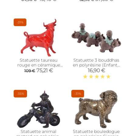
-31%
Statuette taureau
Statuette 3 bouddhas
rouge en céramique
en polyrésine (Enfants
Feria
sur éléphants)
75,21 €
16,90 €
109 €
-35%
-31%
Statuette animal
Statuette bouledogue