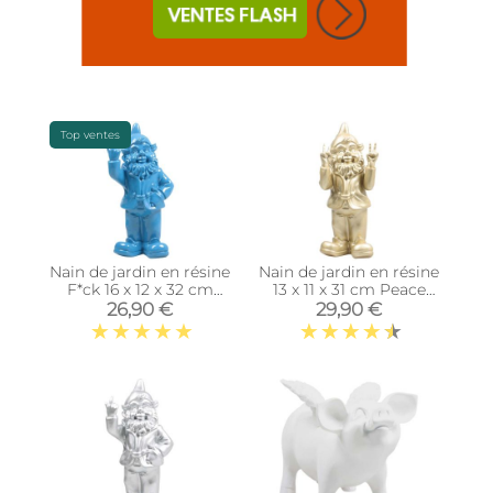
Top ventes
Nain de jardin en résine
Nain de jardin en résine
F*ck 16 x 12 x 32 cm
13 x 11 x 31 cm Peace
(Bleu)
(Doré)
26,90 €
29,90 €