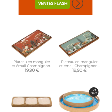
Plateau en manguier
Plateau en manguier
et émail Champignons
et émail Champignons
(Marron)
(Vert)
19,90 €
19,90 €
Lot
de 2