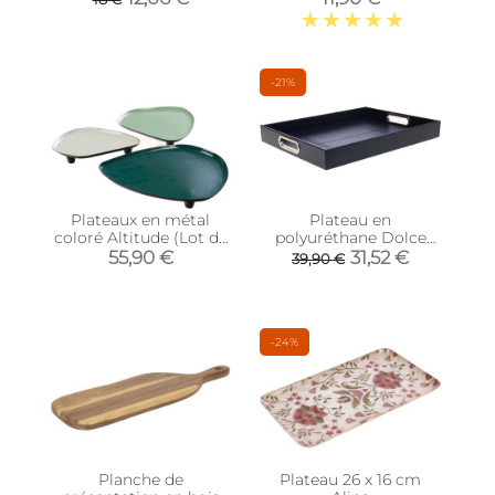
-21%
Plateaux en métal
Plateau en
coloré Altitude (Lot de
polyuréthane Dolce
3)
44.5 x 35 cm
55,90 €
31,52 €
39,90 €
-24%
Planche de
Plateau 26 x 16 cm