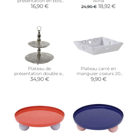
présentation en bois
Alina
d'acacia (50 x 15 cm)
16,90 €
18,92 €
24,90 €
Plateau de
Plateau carré en
présentation double en
manguier coeurs 20
métal
cm
34,90 €
9,90 €