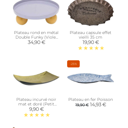
Plateau rond en métal
Plateau capsule effet
Double Funky (Violet
vieilli 35 cm
et jaune)
34,90 €
19,90 €
-25%
Plateau incurvé noir
Plateau en fer Poisson
mat et doré (Petit
14,93 €
19,90 €
modèle)
9,90 €