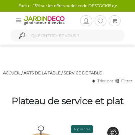
Exclu : -15% sur les offres outlet code DESTOCK15 👉
ACCUEIL /
ARTS DE LA TABLE
/
SERVICE DE TABLE
Trier par
Filtrer
Plateau de service et plat
Top ventes
Lot
de 2