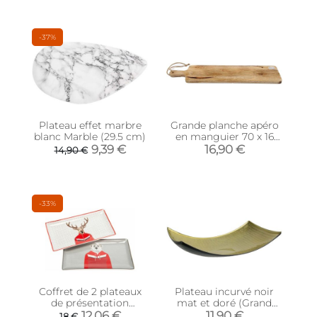
-37%
Plateau effet marbre
Grande planche apéro
blanc Marble (29.5 cm)
en manguier 70 x 16
cm
9,39 €
16,90 €
14,90 €
-33%
Coffret de 2 plateaux
Plateau incurvé noir
de présentation
mat et doré (Grand
Georges
modèle)
12,06 €
11,90 €
18 €