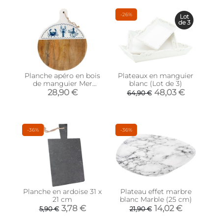
-26%
Lot
de 3
Planche apéro en bois
Plateaux en manguier
de manguier Mer
blanc (Lot de 3)
(Ronde)
28,90 €
48,03 €
64,90 €
-36%
-36%
Planche en ardoise 31 x
Plateau effet marbre
21 cm
blanc Marble (25 cm)
3,78 €
14,02 €
5,90 €
21,90 €