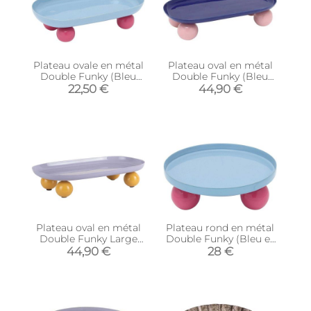
Plateau ovale en métal
Plateau oval en métal
Double Funky (Bleu
Double Funky (Bleu
clair et rose fuschia)
cobalt et rose)
22,50 €
44,90 €
Plateau oval en métal
Plateau rond en métal
Double Funky Large
Double Funky (Bleu et
(Violet et jaune)
rose)
44,90 €
28 €