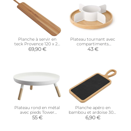
Planche à servir en
Plateau tournant avec
teck Provence 120 x 23
compartiments
x 1.8 cm
Bellwood
69,90 €
43 €
Plateau rond en métal
Planche apéro en
avec pieds Tower
bambou et ardoise 30.5
(Blanc)
x 12 cm
55 €
6,90 €