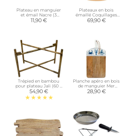
Plateau en manguier
Plateaux en bois
et émail Nacre (3
émaillé Coquillages
blocs)
(Lot de 2)
11,90 €
69,90 €
Trépied en bambou
Planche apéro en bois
pour plateau Jali (60 x
de manguier Mer
56 x 45 cm)
(Rectangulaire)
54,90 €
28,90 €