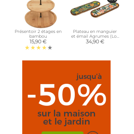
Présentoir 2 étages en
Plateau en manguier
bambou
et émail Agrumes (Lot
de 2)
15,90 €
34,90 €