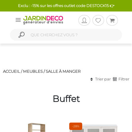
Exclu : -15% sur les offres outlet code DESTOCK15 👉
ACCUEIL /
MEUBLES
/
SALLE À MANGER
Trier par
Filtrer
Buffet
-28%