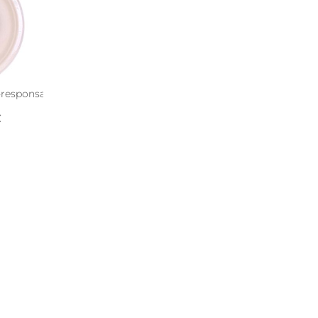
o-responsables en blé 25 cm
€