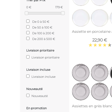
Trier par Prix
0 €
179 €
De 0 à 50 €
De 50 à 100 €
Assiette en porcelaine 
De 100 à 200 €
De 200 à 500 €
22,90 €
Livraison prioritaire
Livraison prioritaire
Livraison incluse
Livraison incluse
Nouveauté
Nouveauté
Assiettes en grès blan
En promotion