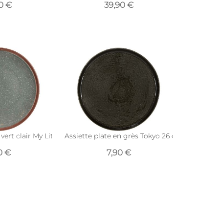
0 €
39,90 €
anc et bleu)
vert clair My Little Market (20.5 cm)
Assiette plate en grès Tokyo 26 cm
0 €
7,90 €