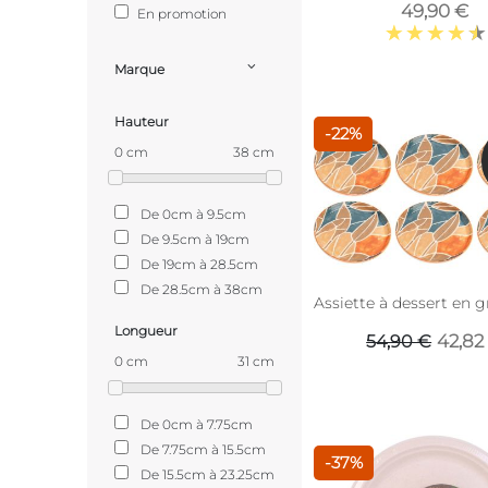
49,90 €
En promotion
Marque
Hauteur
-22%
0 cm
38 cm
De 0cm à 9.5cm
De 9.5cm à 19cm
De 19cm à 28.5cm
De 28.5cm à 38cm
Assiette à dessert en g
Longueur
42,82
54,90 €
0 cm
31 cm
De 0cm à 7.75cm
De 7.75cm à 15.5cm
-37%
De 15.5cm à 23.25cm