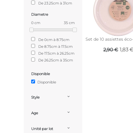
De 23.25cm à 31cm
Diametre
0 cm
35 cm
Set de 10 assiettes éc
De 0cm à 8.75cm
De 8.75cm à 17.5cm
1,83 
2,90 €
De 17.5cm à 26.25cm
De 26.25cm à 35cm
Disponible
Disponible
Style
Age
Unité par lot