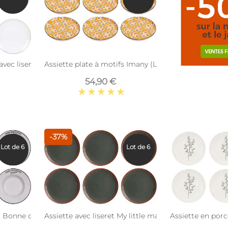
avec liseré doré (Lot de 6) (Assiettes plates - 20 cm)
Assiette plate à motifs Imany (Lot de 6) (Jaune)
54,90 €
-37%
Lot de 6
Lot de 6
c Bonne dégustation (Lot de 6) (Assiettes creuses - 23 cm)
Assiette avec liseret My little market (Lot de 6) (20 
Assiette en porc