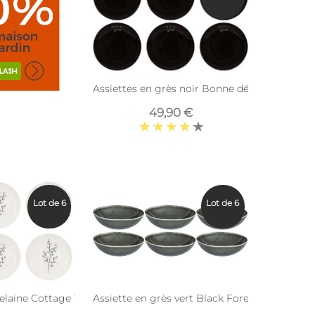
Assiettes en grès noir Bonne dégustation (Lot
49,90 €
Lot de 6
Lot de 6
cm)
elaine Cottage 20 cm (Lot de 6) (Blanc et gris)
Assiette en grès vert Black Forest (Lot de 6) 