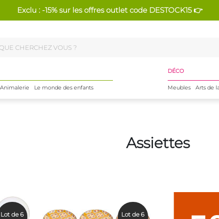
Exclu : -15% sur les offres outlet code DESTOCK15 👉
DÉCO
Animalerie
Le monde des enfants
Meubles
Arts de l
Assiettes
Lot de 6
Lot de 6