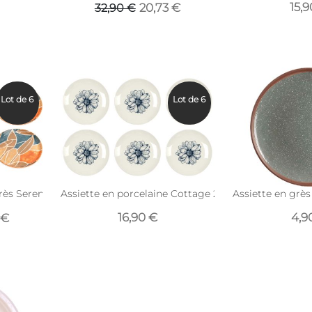
15,9
20,73 €
32,90 €
Lot de 6
Lot de 6
rès Serena 21 cm (Lot de 6)
Assiette en porcelaine Cottage 20 cm (Lot de 6) (Bl
Assiette en grès 
16,90 €
4,9
 €