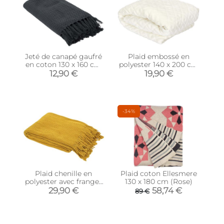
Jeté de canapé gaufré
Plaid embossé en
en coton 130 x 160 cm
polyester 140 x 200 cm
(Gris anthracite)
(Beige)
12,90 €
19,90 €
-34%
Plaid chenille en
Plaid coton Ellesmere
polyester avec franges
130 x 180 cm (Rose)
120 x 150 cm
29,90 €
58,74 €
89 €
(Moutarde)