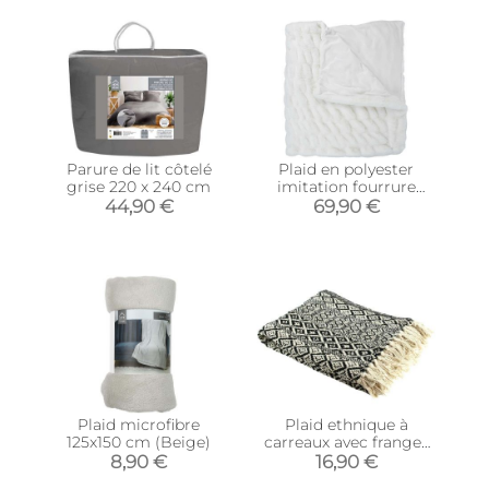
Parure de lit côtelé
Plaid en polyester
grise 220 x 240 cm
imitation fourrure
Luxury 140 x 200 cm
44,90 €
69,90 €
Plaid microfibre
Plaid ethnique à
125x150 cm (Beige)
carreaux avec franges
120 x 150 cm
8,90 €
16,90 €