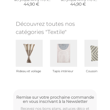
130 cm (Beige)
130 cm (Vert)
44,90 €
44,90 €
Découvrez toutes nos
catégories "Textile"
Rideau et voilage
Tapis intérieur
Coussin et plaid
Remise sur votre prochaine commande
en vous inscrivant à la Newsletter
Recevez nos bons plans, astuces déco et