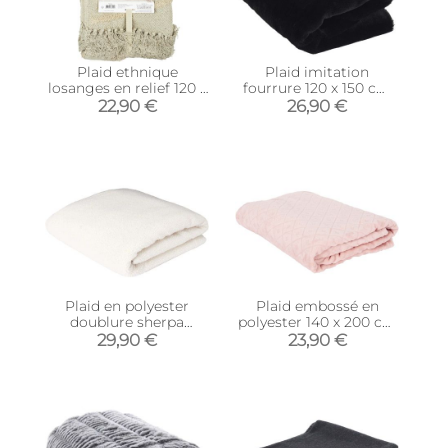
Plaid ethnique
Plaid imitation
losanges en relief 120 x
fourrure 120 x 150 cm
150 cm
Opulence
22,90 €
26,90 €
Plaid en polyester
Plaid embossé en
doublure sherpa
polyester 140 x 200 cm
Boucle 120 x 150 cm
(Rose)
29,90 €
23,90 €