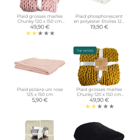
Plaid grosses mailles
Plaid phosphorescent
Chunky 120 x 150 cm
en polyester Etoiles 120
(Rose)
x 150 cm (Blanc)
49,90 €
19,90 €
Top ventes
Plaid polaire uni rose
Plaid grosses mailles
125 x 150 cm
Chunky 120 x 150 cm
(Jaune)
5,90 €
49,90 €