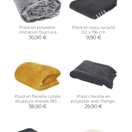
Plaid en polyester
Plaid en tissu recyclé
imitation fourrure
152 x 196 cm
Opulence 120 x 150 cm
30,90 €
9,90 €
Plaid en flanelle cotelé
Plaid chenille en
doublure sherpa 180 x
polyester avec franges
220 cm (Moutarde)
120 x 150 cm (Gris)
38,90 €
29,90 €