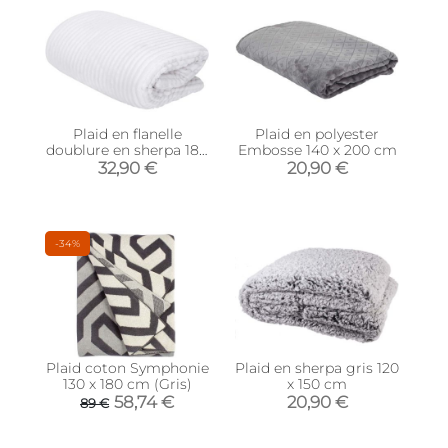
Plaid en flanelle
Plaid en polyester
doublure en sherpa 180
Embosse 140 x 200 cm
x 220 cm
32,90 €
20,90 €
-34%
Plaid coton Symphonie
Plaid en sherpa gris 120
130 x 180 cm (Gris)
x 150 cm
58,74 €
20,90 €
89 €