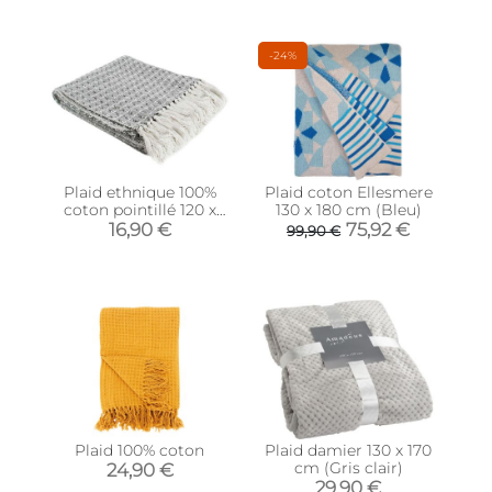
-24%
Plaid ethnique 100%
Plaid coton Ellesmere
coton pointillé 120 x
130 x 180 cm (Bleu)
150 cm
16,90 €
75,92 €
99,90 €
Plaid 100% coton
Plaid damier 130 x 170
cm (Gris clair)
24,90 €
29,90 €