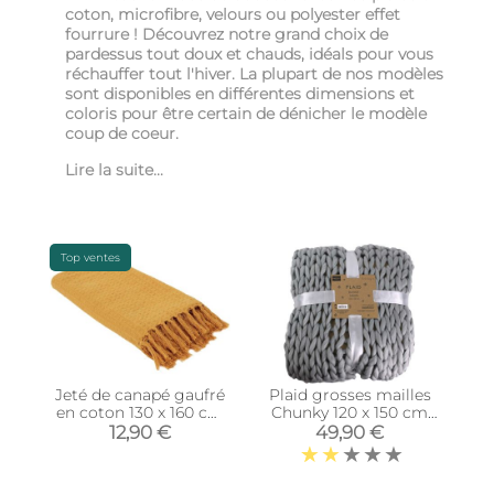
coton, microfibre, velours ou polyester effet
fourrure ! Découvrez notre grand choix de
pardessus tout doux et chauds, idéals pour vous
réchauffer tout l'hiver. La plupart de nos modèles
sont disponibles en différentes dimensions et
coloris pour être certain de dénicher le modèle
coup de coeur.
Lire la suite...
Top ventes
Jeté de canapé gaufré
Plaid grosses mailles
en coton 130 x 160 cm
Chunky 120 x 150 cm
(Ocre)
(Gris)
12,90 €
49,90 €