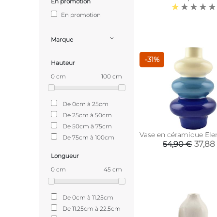
En promotion
En promotion
Marque
-31%
Hauteur
0 cm
100 cm
De 0cm à 25cm
De 25cm à 50cm
De 50cm à 75cm
Vase en céramique Ele
De 75cm à 100cm
37,88
54,90 €
Longueur
0 cm
45 cm
De 0cm à 11.25cm
De 11.25cm à 22.5cm