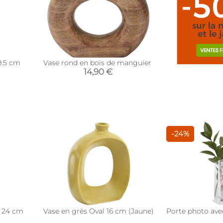
9.5 cm
Vase rond en bois de manguier
14,90 €
-24%
n 24 cm
Vase en grès Oval 16 cm (Jaune)
Porte photo avec