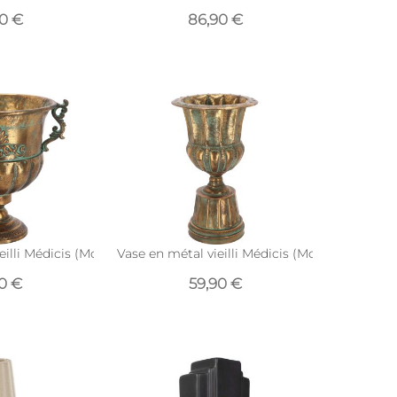
90 €
86,90 €
eilli Médicis (Modèle 3)
Vase en métal vieilli Médicis (Modèle 5)
90 €
59,90 €