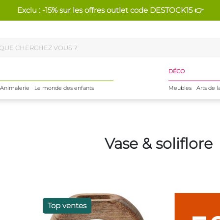
Exclu : -15% sur les offres outlet code DESTOCK15 👉
DÉCO
Animalerie
Le monde des enfants
Meubles
Arts de l
Vase & soliflore
Top ventes