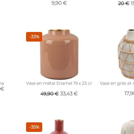
9,90 €
1
20 €
-33%
na
Vase en métal Enamel 19 x 23 cm (Rose pâle)
Vase en grès et r
 €
17,9
33,43 €
49,90 €
-35%