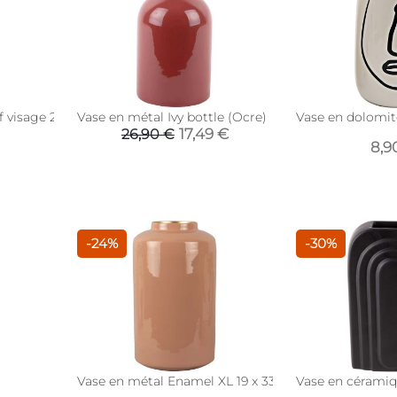
 visage 22 x 8 cm (Modèle 1)
Vase en métal Ivy bottle (Ocre)
Vase en dolomite
17,49 €
26,90 €
8,9
-24%
-30%
Vase en métal Enamel XL 19 x 33 cm (Rose pâle)