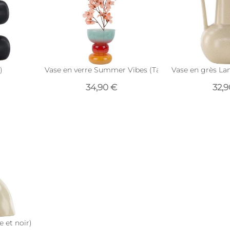
)
Vase en verre Summer Vibes (Taille 2 : 18 x 20,5 cm)
Vase en grès Lan
34,90 €
32,
e et noir)