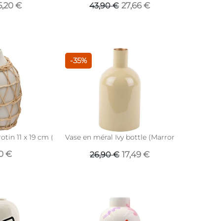
5,20 €
27,66 €
43,90 €
-35%
otin 11 x 19 cm (Modèle 1)
Vase en méral Ivy bottle (Marron latte)
0 €
17,49 €
26,90 €