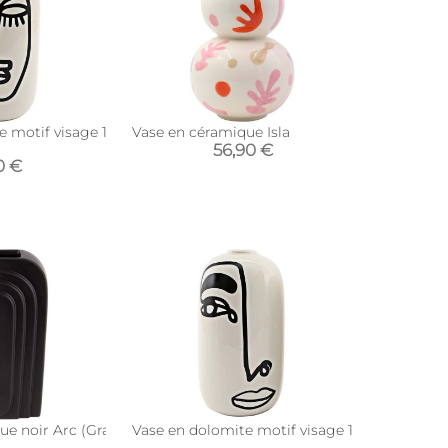
 motif visage 19 x 9 cm (Modèle 1)
Vase en céramique Isla
56,90 €
0 €
Vase en céramique noir Arc (Grand modèle)
Vase en dolomite motif visage 19 x 9 cm (Mod