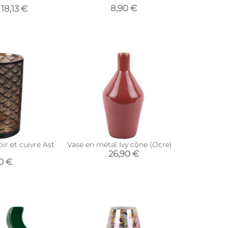
8,90 €
18,13 €
ir et cuivré Aster 20 cm
Vase en métal Ivy cône (Ocre)
26,90 €
0 €