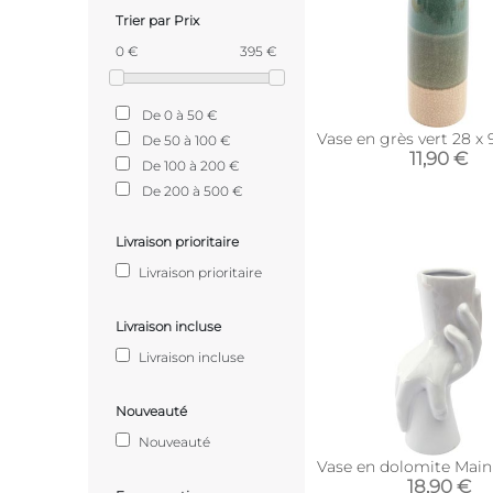
Trier par Prix
0 €
395 €
De 0 à 50 €
Vase en grès vert 28 x 
De 50 à 100 €
11,90 €
De 100 à 200 €
De 200 à 500 €
Livraison prioritaire
Livraison prioritaire
Livraison incluse
Livraison incluse
Nouveauté
Nouveauté
Vase en dolomite Mai
18,90 €