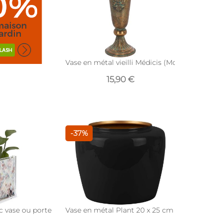
Vase en métal vieilli Médicis (Modèle 9)
15,90 €
-37%
 vase ou porte crayons intégré Optic (Transparent)
Vase en métal Plant 20 x 25 cm (Noir)