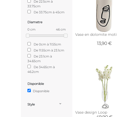
De 22.5cm à
33.75cm
De 33.75cm à 45cm
Diametre
0 cm
46 cm
Vase en dolomite motif
13,90 €
De 0cm à 11.55cm
De 11.55cm à 23.1cm
De 23.1cm à
34.65cm
De 34.65cm à
46.2cm
Disponible
Disponible
Style
Vase design Loop