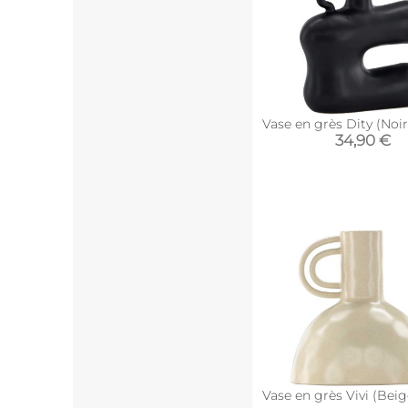
Vase en grès Dity (Noir
34,90 €
Vase en grès Vivi (Beig