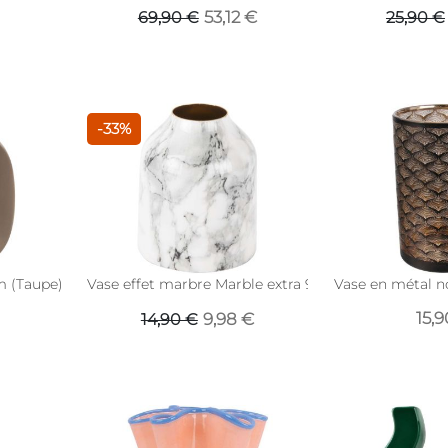
53,12 €
69,90 €
25,90 €
-33%
m (Taupe)
Vase effet marbre Marble extra 9 x 10 cm (Blanc)
Vase en métal no
15,9
9,98 €
14,90 €