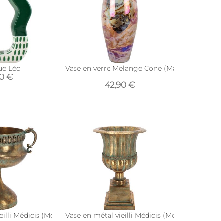
ue Léo
Vase en verre Melange Cone (Marron)
90 €
42,90 €
eilli Médicis (Modèle 4)
Vase en métal vieilli Médicis (Modèle 6)