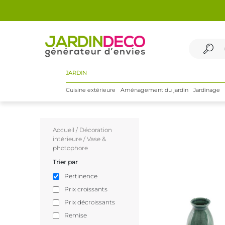
JARDIN
Cuisine extérieure
Aménagement du jardin
Jardinage
Accueil
/
Décoration
intérieure
/
Vase &
photophore
Trier par
Pertinence
Prix croissants
Prix décroissants
Remise