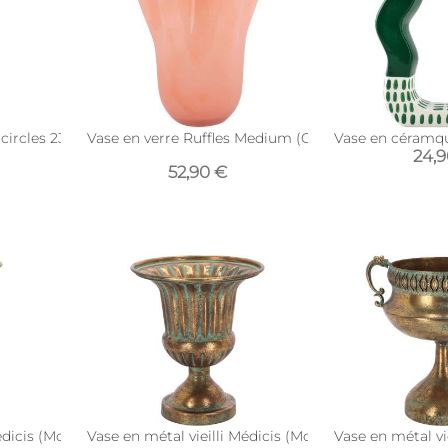
ircles 23 cm (Ivoire)
Vase en verre Ruffles Medium (Orange)
Vase en céramq
24,
52,90 €
édicis (Modèle 7)
Vase en métal vieilli Médicis (Modèle 2)
Vase en métal vi