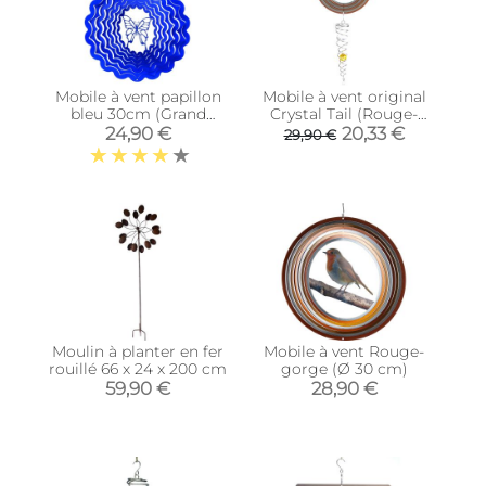
Mobile à vent papillon
Mobile à vent original
bleu 30cm (Grand
Crystal Tail (Rouge-
modèle)
gorge)
24,90 €
20,33 €
29,90 €
Moulin à planter en fer
Mobile à vent Rouge-
rouillé 66 x 24 x 200 cm
gorge (Ø 30 cm)
59,90 €
28,90 €