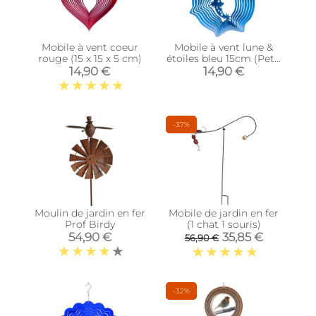
Mobile à vent coeur
Mobile à vent lune &
rouge (15 x 15 x 5 cm)
étoiles bleu 15cm (Petit
modèle)
14,90 €
14,90 €
-37%
Moulin de jardin en fer
Mobile de jardin en fer
Prof Birdy
(1 chat 1 souris)
54,90 €
35,85 €
56,90 €
-32%