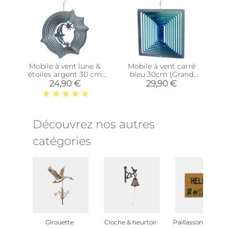
Mobile à vent lune &
Mobile à vent carré
étoiles argent 30 cm
bleu 30cm (Grand
(Grand modèle)
modèle)
24,90 €
29,90 €
Découvrez nos autres
catégories
Girouette
Cloche & heurtoir
Paillasson de jardi