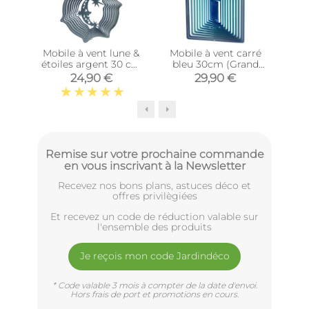
Mobile à vent lune &
Mobile à vent carré
Mob
étoiles argent 30 cm
bleu 30cm (Grand
Cry
(Grand modèle)
modèle)
24,90 €
29,90 €
Remise sur votre prochaine commande
en vous inscrivant à la Newsletter
Recevez nos bons plans, astuces déco et
offres privilègiées
Et recevez un code de réduction valable sur
l'ensemble des produits
Je reçois mon code Jardindéco
* Code valable 3 mois à compter de la date d'envoi.
Hors frais de port et promotions en cours.