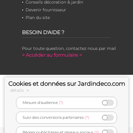
Conseils décoration & jardin
Devenir fournisseur
Plan du site
BESOIN D'AIDE ?
Pour toute question, contactez nous par mail
> Accéder au formulaire <
Cookies et données sur Jardindeco.com
détails
Mesure d'audience
(?)
e-commerçant français
Suivi des conversions partenaires
(?)
Régies publicitaires et réseaux sociaux
(?)