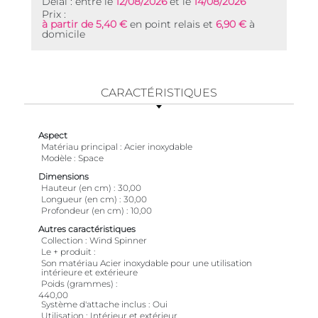
Délai : entre le
12/08/2026
et le
14/08/2026
Prix :
à partir de 5,40 €
en point relais et
6,90 €
à
domicile
CARACTÉRISTIQUES
Aspect
Matériau principal
Acier inoxydable
Modèle
Space
Dimensions
Hauteur (en cm)
30,00
Longueur (en cm)
30,00
Profondeur (en cm)
10,00
Autres caractéristiques
Collection
Wind Spinner
Le + produit
Son matériau Acier inoxydable pour une utilisation
intérieure et extérieure
Poids (grammes)
440,00
Système d'attache inclus
Oui
Utilisation
Intérieur et extérieur