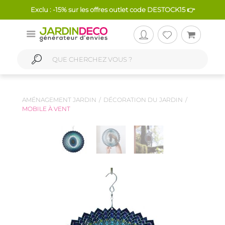
Exclu : -15% sur les offres outlet code DESTOCK15 👉
AMÉNAGEMENT JARDIN
DÉCORATION DU JARDIN
MOBILE À VENT