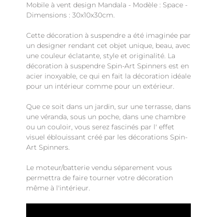
Mobile à vent design Mandala - Modèle : Space -
Dimensions : 30x10x30cm.
Cette décoration à suspendre a été imaginée par
un designer rendant cet objet unique, beau, avec
une couleur éclatante, style et originalité. La
décoration à suspendre Spin-Art Spinners est en
acier inoxyable, ce qui en fait la décoration idéale
pour un intérieur comme pour un extérieur.
Que ce soit dans un jardin, sur une terrasse, dans
une véranda, sous un poche, dans une chambre
ou un couloir, vous serez fascinés par l' effet
visuel éblouissant créé par les décorations Spin-
Art Spinners.
Le moteur/batterie vendu séparement vous
permettra de faire tourner votre décoration
même à l'intérieur.