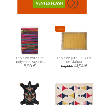
-36%
Tapis en coton et
Tapis en jute 120 x 170
polyester rayures
cm Jaipur
colorées 80 x 50 cm
8,90 €
41,54 €
64,90 €