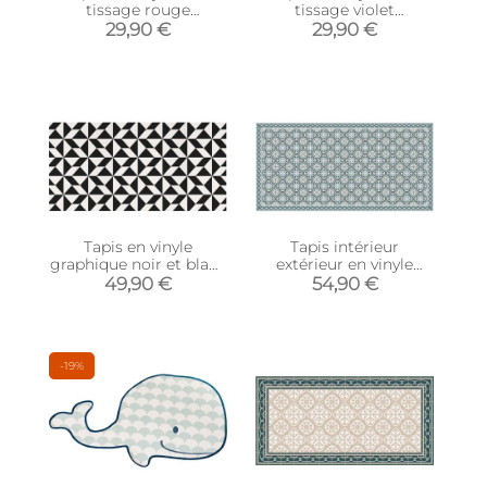
tissage rouge
tissage violet
multicolore (90 x 60
multicolore (90 x 60
29,90 €
29,90 €
cm)
cm)
Tapis en vinyle
Tapis intérieur
graphique noir et blanc
extérieur en vinyle
(140 x 70 cm)
carreaux portuguais
49,90 €
54,90 €
(140 x 70 cm)
-19%