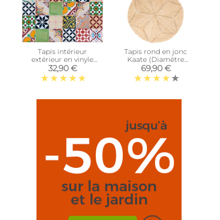
Tapis intérieur
Tapis rond en jonc
extérieur en vinyle
Kaate (Diamètre
mosaique (90 x 60 cm)
180cm)
32,90 €
69,90 €