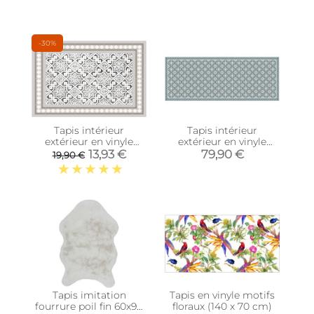
-30%
Tapis intérieur
Tapis intérieur
extérieur en vinyle
extérieur en vinyle
carreaux marocains (60
carreaux portuguais
13,93 €
79,90 €
19,90 €
x 40 cm)
(180 x 70 cm)
Tapis imitation
Tapis en vinyle motifs
fourrure poil fin 60x90
floraux (140 x 70 cm)