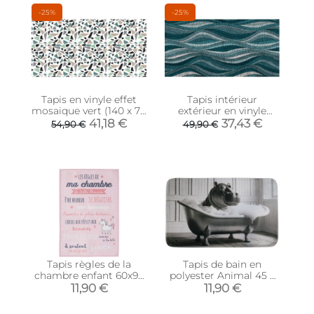
-25%
-25%
Tapis en vinyle effet
Tapis intérieur
mosaique vert (140 x 70
extérieur en vinyle
cm)
Vagues turquoises (140
41,18 €
37,43 €
54,90 €
49,90 €
x 70 cm)
Tapis règles de la
Tapis de bain en
chambre enfant 60x90
polyester Animal 45 x
cm (Little princesse -
75 cm (Hippo)
11,90 €
11,90 €
rose)