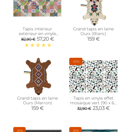
Tapis intérieur
Grand tapis en laine
extérieur en vinyle
Ours (Blanc)
mosaique (180 x 70
57,20 €
159 €
82,90 €
cm)
-30%
Grand tapis en laine
Tapis en vinyle effet
Ours (Marron)
mosaique vert (90 x 60
cm)
159 €
23,03 €
32,90 €
-31%
-31%