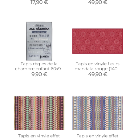
cm (Ivoire)
17,90 €
49,90 €
Tapis règles de la
Tapis en vinyle fleurs
chambre enfant 60x90
mandala rouge (140 x
cm (Little héros - gris)
70 cm)
9,90 €
49,90 €
Tapis en vinyle effet
Tapis en vinyle effet