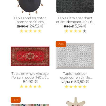
Tapis rond en coton
Tapis ultra absorbant
pompons 90 cm
et antidérapant 40 x 60
(Anthracite)
cm
24,52 €
5,34 €
29,90 €
8,90 €
-36%
Tapis en vinyle vintage
Tapis intérieur
Persan rouge (140 x 70
extérieur en vinyle
cm)
carreaux marocains
54,90 €
50,50 €
78,90 €
(135 x 90 cm)
-31%