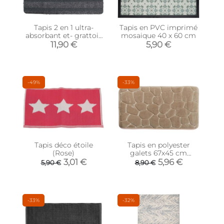
Tapis 2 en 1 ultra-
Tapis en PVC imprimé
absorbant et- grattoir
mosaique 40 x 60 cm
45x75 cm
11,90 €
5,90 €
-49%
-33%
Tapis déco étoile
Tapis en polyester
(Rose)
galets 67x45 cm
(Beige)
3,01 €
5,96 €
5,90 €
8,90 €
-33%
-32%