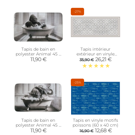
-27%
Tapis de bain en
Tapis intérieur
polyester Animal 45 x
extérieur en vinyle
75 cm (Gorille)
carreaux marocains
11,90 €
26,21 €
35,90 €
(120 x 50 cm)
-25%
Tapis de bain en
Tapis en vinyle motifs
polyester Animal 45 x
poissons (60 x 40 cm)
75 cm (Eléphant)
11,90 €
12,68 €
16,90 €