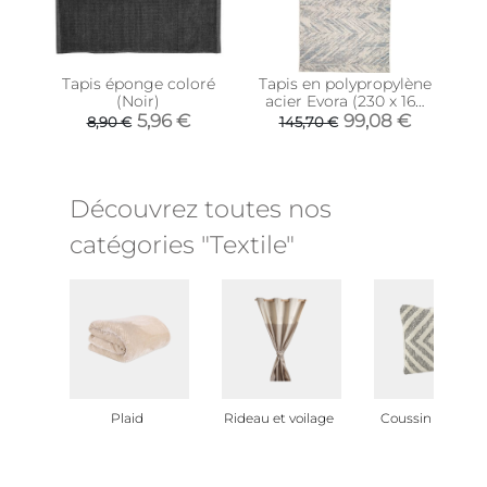
Tapis éponge coloré
Tapis en polypropylène
(Noir)
acier Evora (230 x 160
cm)
5,96 €
99,08 €
8,90 €
145,70 €
Découvrez toutes nos
catégories "Textile"
Plaid
Rideau et voilage
Coussin et plaid