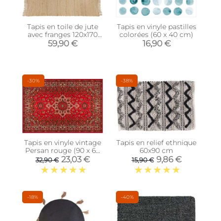
Tapis en toile de jute
Tapis en vinyle pastilles
avec franges 120x170
colorées (60 x 40 cm)
cm
59,90 €
16,90 €
-30%
-38%
Tapis en vinyle vintage
Tapis en relief ethnique
Persan rouge (90 x 60
60x90 cm
cm)
23,03 €
9,86 €
32,90 €
15,90 €
-18%
-40%