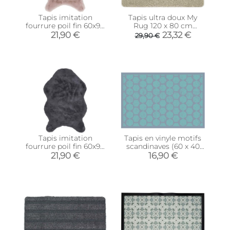
Tapis imitation
Tapis ultra doux My
fourrure poil fin 60x90
Rug 120 x 80 cm
cm (Rose poudré)
(Pierre)
21,90 €
23,32 €
29,90 €
Tapis imitation
Tapis en vinyle motifs
fourrure poil fin 60x90
scandinaves (60 x 40
cm (Gris)
cm)
21,90 €
16,90 €