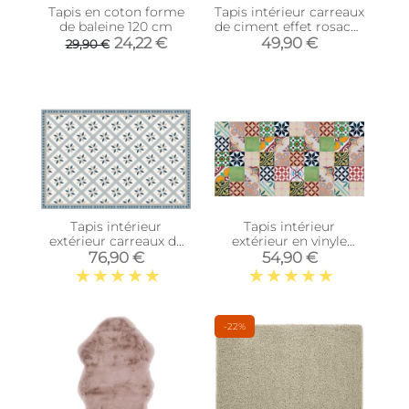
Tapis en coton forme
Tapis intérieur carreaux
de baleine 120 cm
de ciment effet rosaces
(140 x 70 cm)
24,22 €
49,90 €
29,90 €
Tapis intérieur
Tapis intérieur
extérieur carreaux de
extérieur en vinyle
ciment petites étoiles
mosaique (140 x 70
76,90 €
54,90 €
(135 x 90 cm)
cm)
-22%