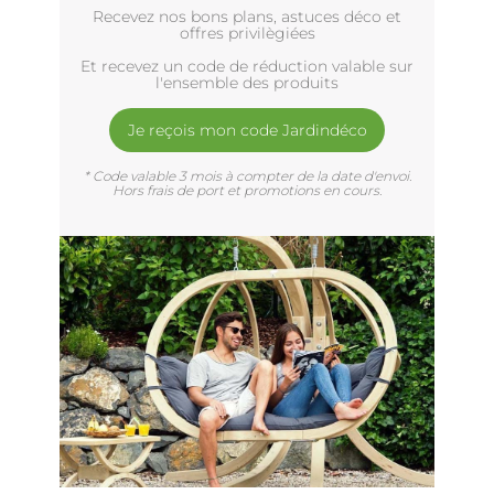
Recevez nos bons plans, astuces déco et
offres privilègiées
Et recevez un code de réduction valable sur
l'ensemble des produits
Je reçois mon code Jardindéco
* Code valable 3 mois à compter de la date d'envoi.
Hors frais de port et promotions en cours.