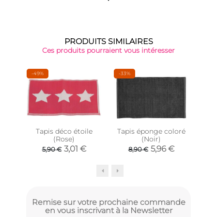
PRODUITS SIMILAIRES
Ces produits pourraient vous intéresser
-49%
-33%
Tapis déco étoile
Tapis éponge coloré
(Rose)
(Noir)
ex
mos
3,01 €
5,96 €
5,90 €
8,90 €
Remise sur votre prochaine commande
en vous inscrivant à la Newsletter