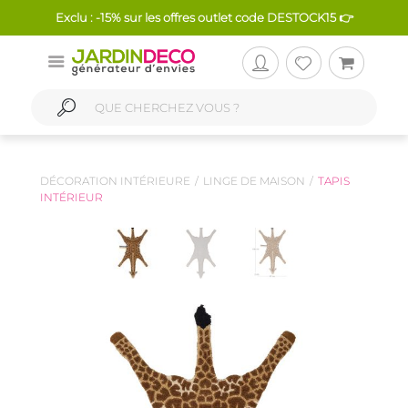
Exclu : -15% sur les offres outlet code DESTOCK15 👉
DÉCORATION INTÉRIEURE
LINGE DE MAISON
TAPIS
INTÉRIEUR