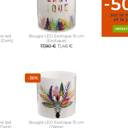
ie led
Bougie LED Exotique 15 cm
 (DxH))
(Exotique)
11,46 €
17,90 €
-36%
ie led
Bougie LED Exotique 15 cm
(DxH))
(Zèbre)