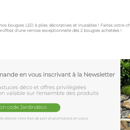
os bougies LED à piles décoratives et inusables ! Faites votre 
ofitez d'une remise exceptionnelle dès 2 bougies achetées !
ande en vous inscrivant à la Newsletter
stuces déco et offres privilègiées
on valable sur l'ensemble des produits
mon code Jardindéco
e d'envoi. Hors frais de port et promotions en cours.