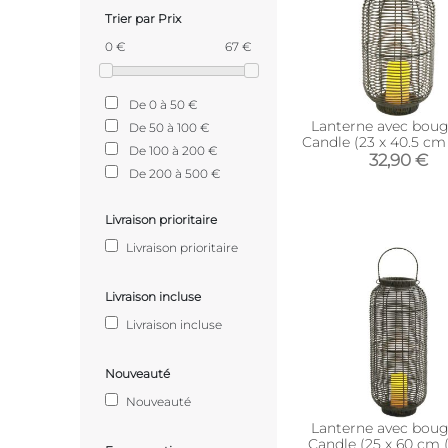
Trier par Prix
0 €
67 €
De 0 à 50 €
Lanterne avec boug
De 50 à 100 €
Candle (23 x 40.5 cm
De 100 à 200 €
32,90 €
De 200 à 500 €
Livraison prioritaire
Livraison prioritaire
Livraison incluse
Livraison incluse
Nouveauté
Nouveauté
Lanterne avec boug
Candle (25 x 60 cm 