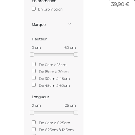
En promotion
39,90 €
En promotion
Marque
Hauteur
0 cm
60 cm
De 0cm à 15cm
De 15cm à 30cm
De 30cm à 45cm
De 45cm à 60cm
Longueur
0 cm
25 cm
De 0cm à 6.25cm
De 6.25cm à 12.5cm