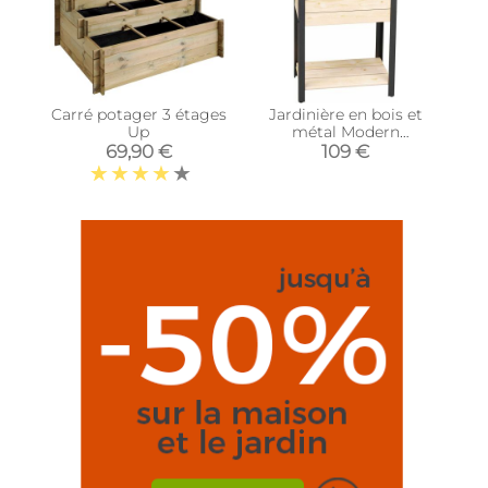
Carré potager 3 étages
Jardinière en bois et
Up
métal Modern
(Surélevé)
69,90 €
109 €