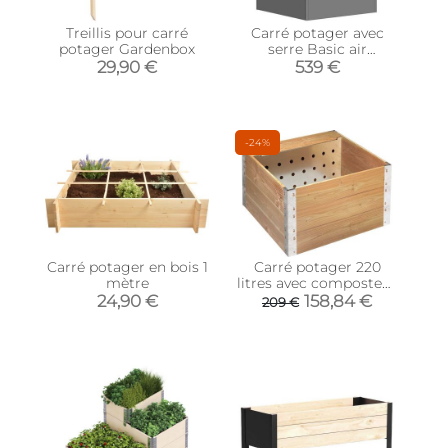
Treillis pour carré
Carré potager avec
potager Gardenbox
serre Basic air
(Longueur 120 cm)
29,90 €
539 €
-24%
Carré potager en bois 1
Carré potager 220
mètre
litres avec composteur
intégré 45 litres
24,90 €
158,84 €
209 €