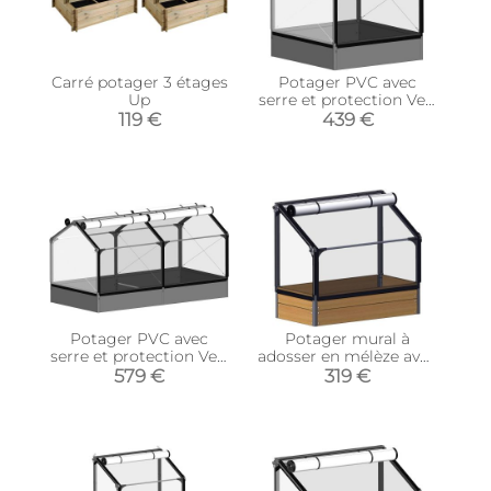
Carré potager 3 étages
Potager PVC avec
Up
serre et protection Veg
(Longueur 120 cm)
119 €
439 €
Potager PVC avec
Potager mural à
serre et protection Veg
adosser en mélèze avec
(Longueur 240 cm)
serre Siberian
579 €
319 €