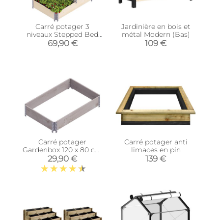
Carré potager 3
Jardinière en bois et
niveaux Stepped Bed
métal Modern (Bas)
120 x 80 x 58.5 cm
69,90 €
109 €
Carré potager
Carré potager anti
Gardenbox 120 x 80 cm
limaces en pin
(Gris)
29,90 €
139 €