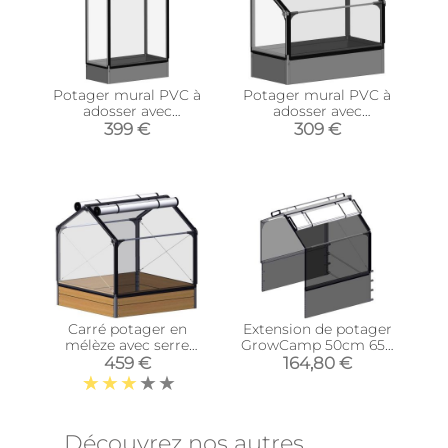
Potager mural PVC à
Potager mural PVC à
adosser avec
adosser avec
couverture de
couverture de
399 €
309 €
protection (Hauteur
protection (Hauteur
180 cm)
108 cm)
Carré potager en
Extension de potager
mélèze avec serre
GrowCamp 50cm 650
Siberian (Longueur 120
Litres
459 €
164,80 €
cm)
Découvrez nos autres