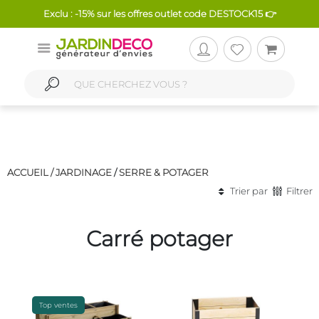
Exclu : -15% sur les offres outlet code DESTOCK15 👉
ACCUEIL /
JARDINAGE
/
SERRE & POTAGER
Trier par
Filtrer
Carré potager
Top ventes