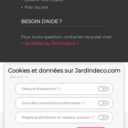
Plan du site
BESOIN D'AIDE ?
Pour toute question, contactez nous par mail
> Accéder au formulaire <
Cookies et données sur Jardindeco.com
détails
Mesure d'audience
(?)
e-commerçant français
Suivi des conversions partenaires
(?)
Régies publicitaires et réseaux sociaux
(?)