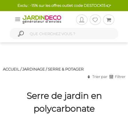
Exclu : -15% sur les offres outlet code DESTOCK15 👉
ACCUEIL /
JARDINAGE
/
SERRE & POTAGER
Trier par
Filtrer
Serre de jardin en
polycarbonate