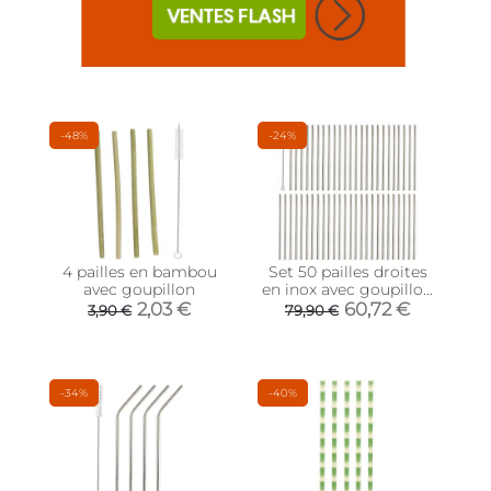
-48%
-24%
4 pailles en bambou
Set 50 pailles droites
avec goupillon
en inox avec goupillon
(21 cm)
2,03 €
60,72 €
3,90 €
79,90 €
-34%
-40%