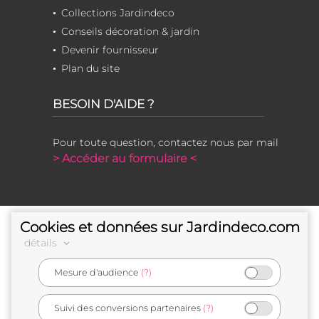
Collections Jardindeco
Conseils décoration & jardin
Devenir fournisseur
Plan du site
BESOIN D'AIDE ?
Pour toute question, contactez nous par mail
> Accéder au formulaire <
Cookies et données sur Jardindeco.com
détails
Mesure d'audience
(?)
e-commerçant français
Suivi des conversions partenaires
(?)