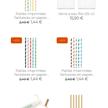
Pailles imprimées
Verre à eau Ria (55 cl)
fantaisies en papier
15,90 €
(Lot de 50) (Rayures
1,44 €
2,40 €
pastels)
-40%
-40%
Pailles imprimées
Pailles imprimées
fantaisies en papier
fantaisies en papier
(Lot de 50) (Pois vifs)
(Lot de 50) (Rayures
1,44 €
1,44 €
2,40 €
2,40 €
vives)