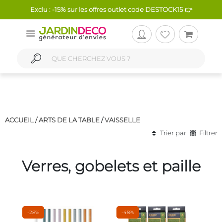
Exclu : -15% sur les offres outlet code DESTOCK15 👉
ACCUEIL /
ARTS DE LA TABLE
/
VAISSELLE
Trier par
Filtrer
Verres, gobelets et paille
-28%
-48%