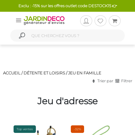
Exclu : -15% sur les offres outlet code DESTOCK15 👉
ACCUEIL /
DÉTENTE ET LOISIRS
/
JEU EN FAMILLE
Trier par
Filtrer
Jeu d'adresse
Top ventes
-32%