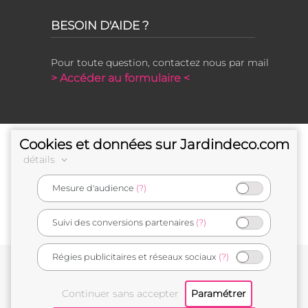
BESOIN D'AIDE ?
Pour toute question, contactez nous par mail
> Accéder au formulaire <
Cookies et données sur Jardindeco.com
détails
Mesure d'audience
(?)
e-commerçant français
Suivi des conversions partenaires
(?)
Régies publicitaires et réseaux sociaux
(?)