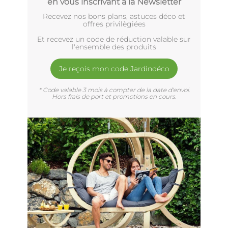
en vous inscrivant à la Newsletter
Recevez nos bons plans, astuces déco et
offres privilègiées
Et recevez un code de réduction valable sur
l'ensemble des produits
Je reçois mon code Jardindéco
* Code valable 3 mois à compter de la date d'envoi.
Hors frais de port et promotions en cours.