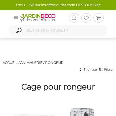
Exclu : -15% sur les offres outlet code DESTOCK15 👉
ACCUEIL /
ANIMALERIE
/
RONGEUR
Trier par
Filtrer
Cage pour rongeur