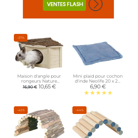
-37%
Maison d'angle pour
Mini plaid pour cochon
rongeurs Nature
d'inde Neolife 20 x 20
(25x20x17 cm)
cm
10,65 €
6,90 €
16,90 €
-42%
-44%