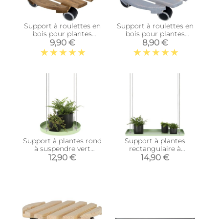
Support à roulettes en
Support à roulettes en
bois pour plantes
bois pour plantes
d'intérieur (Rond -
d'intérieur (Rond - Gris)
9,90 €
8,90 €
Teinté marron)
Support à plantes rond
Support à plantes
à suspendre vert
rectangulaire à
(Diamètre de 24 cm)
suspendre vert
12,90 €
14,90 €
(Longueur de 58 cm)