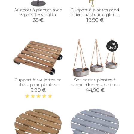
Support à plantes avec
Support à plantes rond
5 pots Terrapotta
à fixer hauteur réglable
doré (24.6 x 24 cm)
65 €
19,90 €
Lot
de 3
Support à roulettes en
Set portes plantes à
bois pour plantes
suspendre en zinc (Lot
d'intérieur (Carré -
de 3)
9,90 €
44,90 €
Teinté marron)