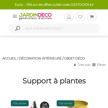
Exclu : -15% sur les offres outlet code DESTOCK15 👉
ACCUEIL /
DÉCORATION INTÉRIEURE
/
OBJET DÉCO
Trier par
Filtrer
Support à plantes
Top ventes
Top ventes
Lot
de 2