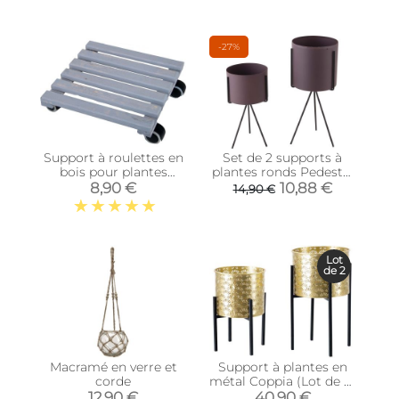
-27%
Support à roulettes en
Set de 2 supports à
bois pour plantes
plantes ronds Pedestal
d'intérieur (Carré -
(Violet)
8,90 €
10,88 €
14,90 €
Gris)
Lot
de 2
Macramé en verre et
Support à plantes en
corde
métal Coppia (Lot de 2)
(Modèle 4)
12,90 €
40,90 €