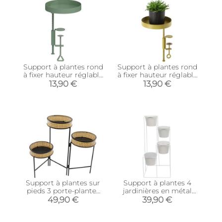
Support à plantes rond
Support à plantes rond
à fixer hauteur réglable
à fixer hauteur réglable
vert (20.9 x 14 cm)
doré (20.9 x 14 cm)
13,90 €
13,90 €
Support à plantes sur
Support à plantes 4
pieds 3 porte-plantes
jardinières en métal
62 x 50 cm
Scandi 30 x 70 cm
49,90 €
39,90 €
(Blanc)