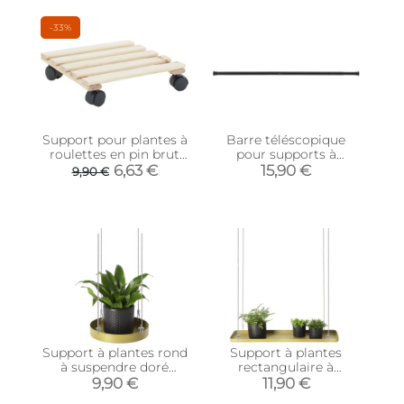
-33%
Support pour plantes à
Barre téléscopique
roulettes en pin brut
pour supports à
(Carré)
plantes (116 cm)
6,63 €
15,90 €
9,90 €
Support à plantes rond
Support à plantes
à suspendre doré
rectangulaire à
(Diamètre de 14 cm)
suspendre doré
9,90 €
11,90 €
(Longueur de 58 cm)