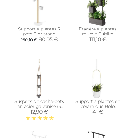
Support à plantes 3
Etagère à plantes
pots Floristand
murale Cubiko
80,05 €
111,10 €
160,10 €
Suspension cache-pots
Support à plantes en
en acier galvanisé (3
céramique Bolo
cache-pots)
(Blanc)
12,90 €
41 €