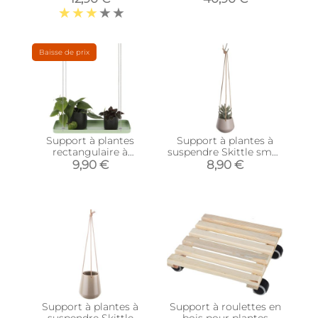
Baisse de prix
Support à plantes
Support à plantes à
rectangulaire à
suspendre Skittle small
suspendre vert
(Rose)
9,90 €
8,90 €
(Longueur de 38 cm)
Support à plantes à
Support à roulettes en
suspendre Skittle
bois pour plantes