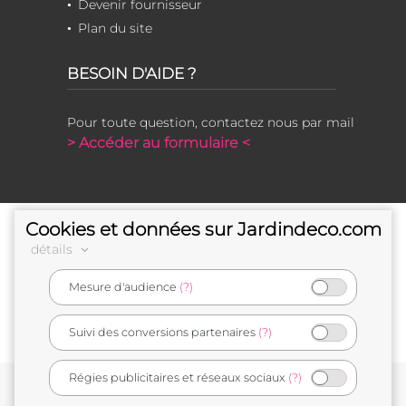
Devenir fournisseur
Plan du site
BESOIN D'AIDE ?
Pour toute question, contactez nous par mail
> Accéder au formulaire <
Cookies et données sur Jardindeco.com
détails
Mesure d'audience
(?)
e-commerçant français
Suivi des conversions partenaires
(?)
Régies publicitaires et réseaux sociaux
(?)