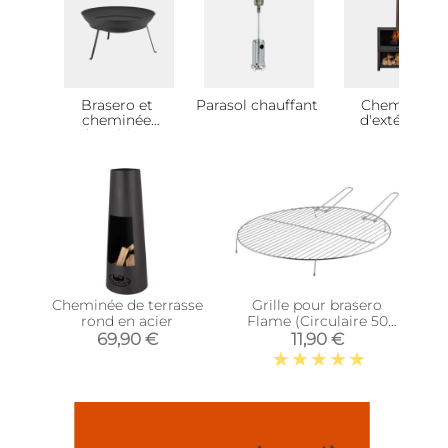
Brasero et
Parasol chauffant
Cheminée
cheminée
d'extérieur
d'extérieur
Cheminée de terrasse
Grille pour brasero
rond en acier
Flame (Circulaire 50
cm)
69,90 €
11,90 €