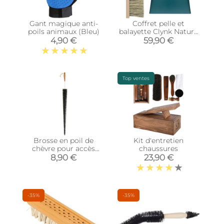
Gant magique anti-
Coffret pelle et
poils animaux (Bleu)
balayette Clynk Nature
(Bleu orage)
4,90 €
59,90 €
Top ventes
Brosse en poil de
Kit d'entretien
chèvre pour accès
chaussures
difficile
8,90 €
23,90 €
-35%
-35%