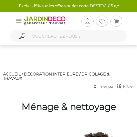
Exclu : -15% sur les offres outlet code DESTOCK15 👉
ACCUEIL /
DÉCORATION INTÉRIEURE
/
BRICOLAGE &
TRAVAUX
Trier par
Filtrer
Ménage & nettoyage