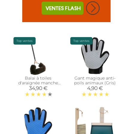
Top ventes
Top ventes
Balai à toiles
Gant magique anti-
d'araignée manche
poils animaux (Gris)
télescopique
34,90 €
4,90 €