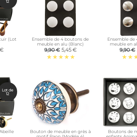
12
uir (Lot
Ensemble de 4 boutons de
Ensemble de 
meuble en alu (Blanc)
meuble en al
 €
5,45 €
9,90 €
9,90 €
Lot de
12
beille
Bouton de meuble en grès à
Boutons de m
motif Paon (Modèle 4)
enfants Animau