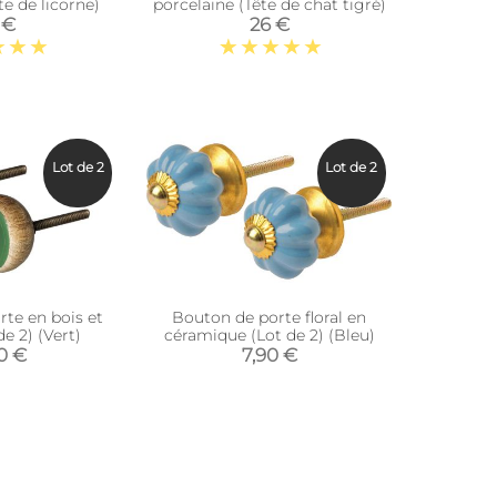
te de licorne)
porcelaine (Tête de chat tigré)
 €
26 €
Lot de 2
Lot de 2
te en bois et
Bouton de porte floral en
e 2) (Vert)
céramique (Lot de 2) (Bleu)
0 €
7,90 €