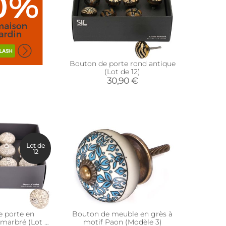
Bouton de porte rond antique
(Lot de 12)
30,90 €
Lot de
12
 porte en
Bouton de meuble en grès à
 marbré (Lot de
motif Paon (Modèle 3)