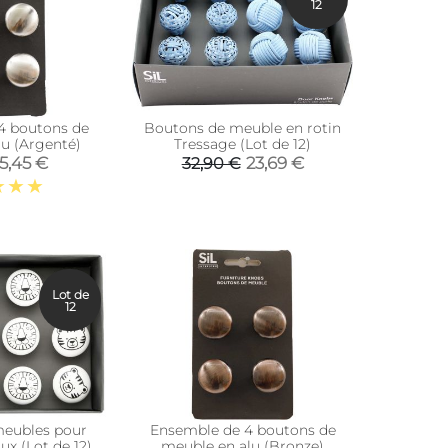
12
4 boutons de
Boutons de meuble en rotin
u (Argenté)
Tressage (Lot de 12)
5,45 €
23,69 €
32,90 €
Lot de
12
eubles pour
Ensemble de 4 boutons de
x (Lot de 12)
meuble en alu (Bronze)