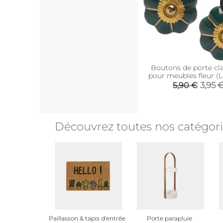
Boutons de porte cl
pour meubles fleur (L
(Vert foncé)
3,95 
5,90 €
Découvrez toutes nos catégor
Paillasson & tapis d'entrée
Porte parapluie