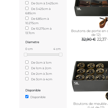
De 0cm à 3.425cm
De 3.425cm à
6.85cm
De 6.85cm à
10.275cm
De 10.275cm à
Boutons de porte en c
13.7cm
de 12)
22,37
32,90 €
Diametre
0 cm
4 cm
De 0cm à 1cm
De 1cm à 2cm
De 2cm à 3cm
De 3cm à 4cm
Disponible
Disponible
Boutons de meuble A
(Lot de 12)