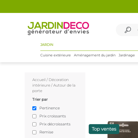
JARDIN
Cuisine extérieure
Aménagement du jardin
Jardinage
Accueil
/
Décoration
intérieure
/
Autour de la
porte
Trier par
Pertinence
Prix croissants
Prix décroissants
Top ventes
Remise