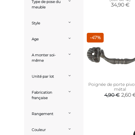
Type de pose du
34,90 €
meuble
Style
-47%
Age
A monter soi-
même
Unité par lot
Poignée de porte pivo
métal
Fabrication
2,60 
4,90 €
française
Rangement
Couleur