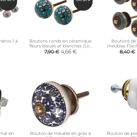
éros 1 à
Boutons ronds en céramique
Boutons de 
fleurs bleues et blanches (Lot
meubles Flach
de 2)
(Gr
4,66 €
7,90 €
8,40 €
mal en
Bouton de meuble en grès à
Bouton de por