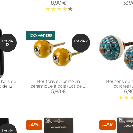
12
8,90 €
33,
Top ventes
Lot de
Lot de 2
12
 bois de
Boutons de porte en
Boutons de p
 de 12)
céramique à pois (Lot de 2)
colorés (
5,90 €
6,9
-45%
-45%
Lot de