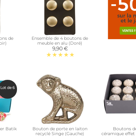
ons de
Ensemble de 4 boutons de
oir)
meuble en alu (Doré)
9,90 €
Lot de 6
er Batik
Bouton de porte en laiton
Boutons de
recyclé Singe (Gauche)
céramique effet