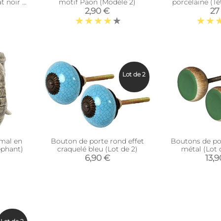
t noir et
motif Paon (Modèle 2)
porcelaine (Tê
2,90 €
27
Lot de 2
mal en
Bouton de porte rond effet
Boutons de por
ephant)
craquelé bleu (Lot de 2)
métal (Lot d
6,90 €
13,9