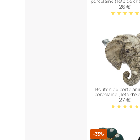
porcelaine (Tête de cha
blanc)
26 €
Bouton de porte ani
porcelaine (Tête d'él
27 €
-33%