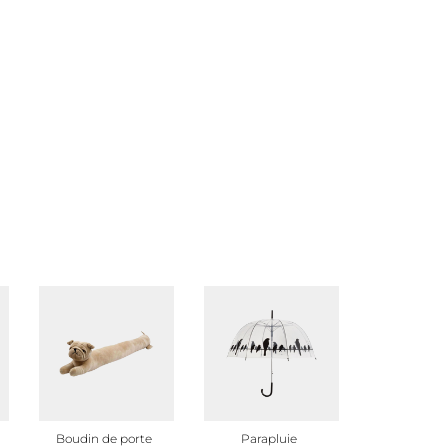
Boudin de porte
Parapluie
Store et 