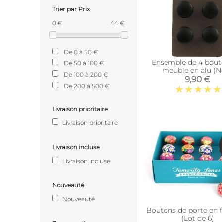
Trier par Prix
0 €
44 €
De 0 à 50 €
Ensemble de 4 bout
De 50 à 100 €
meuble en alu (N
De 100 à 200 €
9,90 €
De 200 à 500 €
Livraison prioritaire
Livraison prioritaire
Livraison incluse
Livraison incluse
Nouveauté
Nouveauté
Boutons de porte en f
(Lot de 6)