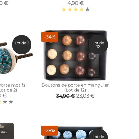
)
90 €
4,90 €
-34%
Lot de 2
Lot de
12
orte motifs
Boutons de porte en manguier
Lot de 2)
(Lot de 12)
0 €
23,03 €
34,90 €
-28%
Lot de