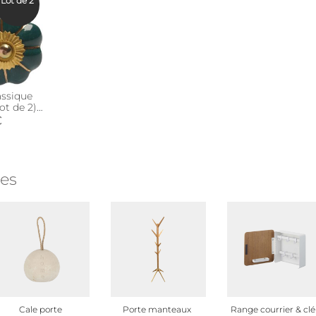
Lot de 2
assique
ot de 2)
€
ies
Cale porte
Porte manteaux
Range courrier & clé