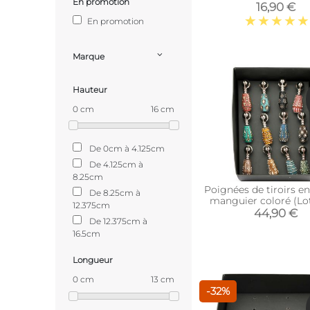
En promotion
16,90 €
En promotion
Marque
Hauteur
0 cm
16 cm
De 0cm à 4.125cm
De 4.125cm à
8.25cm
Poignées de tiroirs en
De 8.25cm à
manguier coloré (Lot
12.375cm
44,90 €
De 12.375cm à
16.5cm
Longueur
0 cm
13 cm
-32%