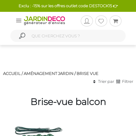
Exclu : -15% sur les offres outlet code DESTOCK15 👉
ACCUEIL /
AMÉNAGEMENT JARDIN
/
BRISE VUE
Trier par
Filtrer
Brise-vue balcon