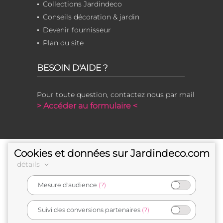
Collections Jardindeco
Conseils décoration & jardin
Devenir fournisseur
Plan du site
BESOIN D'AIDE ?
Pour toute question, contactez nous par mail
> Accéder au formulaire <
Cookies et données sur Jardindeco.com
détails
Mesure d'audience
(?)
e-commerçant français
Suivi des conversions partenaires
(?)