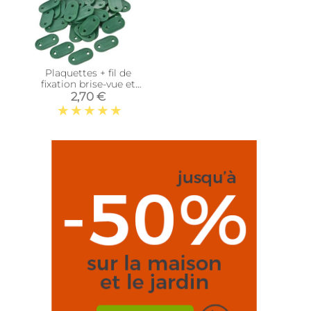
Plaquettes + fil de
fixation brise-vue et
canisses (Lot de 30)
2,70 €
(Vert)