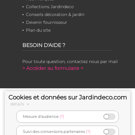
Collections Jardindeco
Conseils décoration & jardin
Devenir fournisseur
Plan du site
BESOIN D'AIDE ?
Pour toute question, contactez nous par mail
> Accéder au formulaire <
Cookies et données sur Jardindeco.com
détails
Mesure d'audience
(?)
e-commerçant français
Suivi des conversions partenaires
(?)