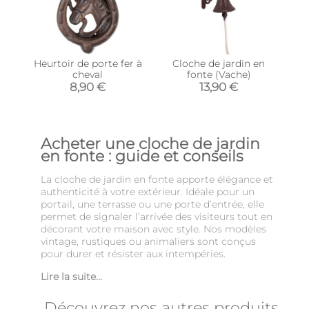
Heurtoir de porte fer à
Cloche de jardin en
cheval
fonte (Vache)
8,90 €
13,90 €
Acheter une cloche de jardin
en fonte : guide et conseils
La cloche de jardin en fonte apporte élégance et
authenticité à votre extérieur. Idéale pour un
portail, une terrasse ou une porte d’entrée, elle
permet de signaler l’arrivée des visiteurs tout en
décorant votre maison avec style. Nos modèles
vintage, rustiques ou animaliers sont conçus
pour durer et résister aux intempéries.
Lire la suite...
Découvrez nos autres produits