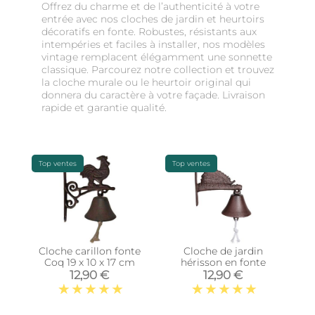
Offrez du charme et de l’authenticité à votre
entrée avec nos cloches de jardin et heurtoirs
décoratifs en fonte. Robustes, résistants aux
intempéries et faciles à installer, nos modèles
vintage remplacent élégamment une sonnette
classique. Parcourez notre collection et trouvez
la cloche murale ou le heurtoir original qui
donnera du caractère à votre façade. Livraison
rapide et garantie qualité.
Top ventes
Top ventes
Cloche carillon fonte
Cloche de jardin
Coq 19 x 10 x 17 cm
hérisson en fonte
12,90 €
12,90 €