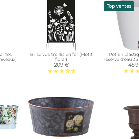
Top ventes
lantes
Brise vue treillis en fer (Motif
Pot en plasti
niveaux)
floral)
réserve d'eau 35
209 €
45,