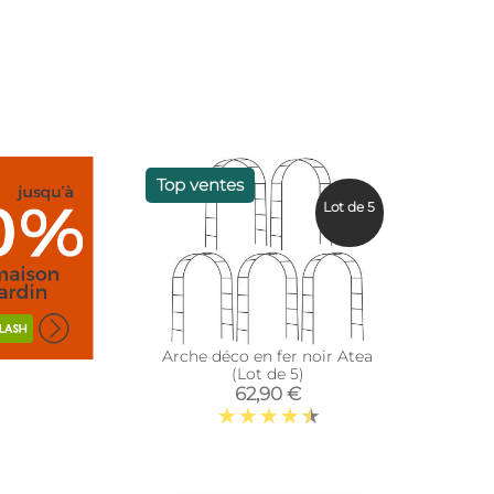
Top ventes
Lot de 5
Arche déco en fer noir Atea
(Lot de 5)
62,90 €