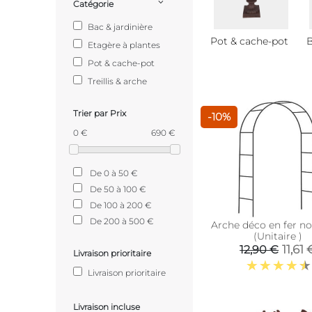
Catégorie
Bac & jardinière
Pot & cache-pot
B
Etagère à plantes
Pot & cache-pot
Treillis & arche
Trier par Prix
-10%
0 €
690 €
De 0 à 50 €
De 50 à 100 €
De 100 à 200 €
De 200 à 500 €
Arche déco en fer no
(Unitaire )
11,61 
12,90 €
Livraison prioritaire
Livraison prioritaire
Livraison incluse