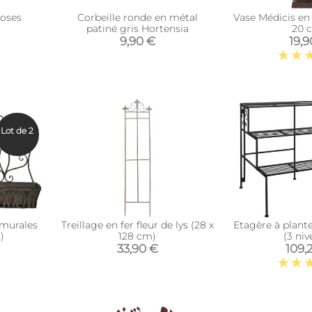
Roses
Corbeille ronde en métal
Vase Médicis en
patiné gris Hortensia
20 
9,90 €
19,
Lot de 2
 murales
Treillage en fer fleur de lys (28 x
Etagère à plante
)
128 cm)
(3 niv
33,90 €
109,