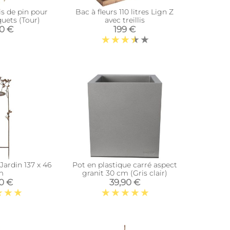
s de pin pour
Bac à fleurs 110 litres Lign Z
quets (Tour)
avec treillis
90 €
199 €
 Jardin 137 x 46
Pot en plastique carré aspect
m
granit 30 cm (Gris clair)
90 €
39,90 €