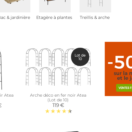
ac & jardinière
Etagère à plantes
Treillis & arche
Lot de
10
ir Atea
Arche déco en fer noir Atea
(Lot de 10)
119 €
€