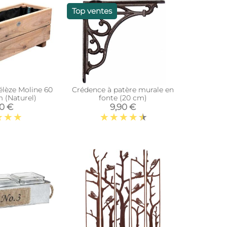
Top ventes
élèze Moline 60
Crédence à patère murale en
m (Naturel)
fonte (20 cm)
90 €
9,90 €