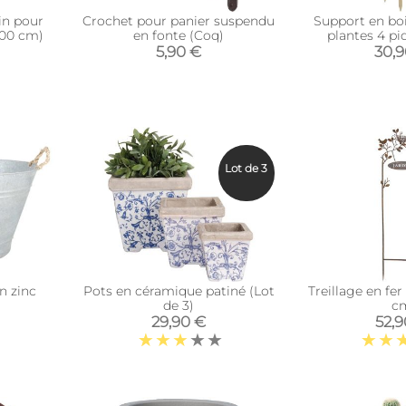
in pour
Crochet pour panier suspendu
Support en boi
 100 cm)
en fonte (Coq)
plantes 4 pi
5,90 €
30,
Lot de 3
n zinc
Pots en céramique patiné (Lot
Treillage en fer
de 3)
c
29,90 €
52,