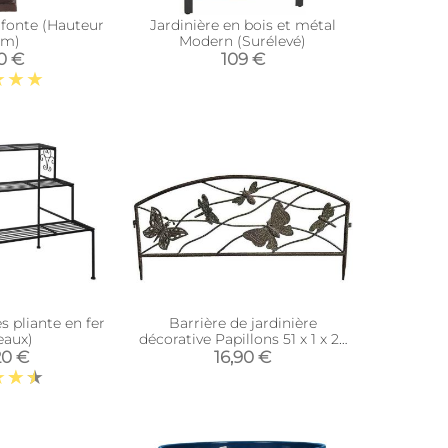
 fonte (Hauteur
Jardinière en bois et métal
cm)
Modern (Surélevé)
90 €
109 €
s pliante en fer
Barrière de jardinière
eaux)
décorative Papillons 51 x 1 x 26
cm
20 €
16,90 €