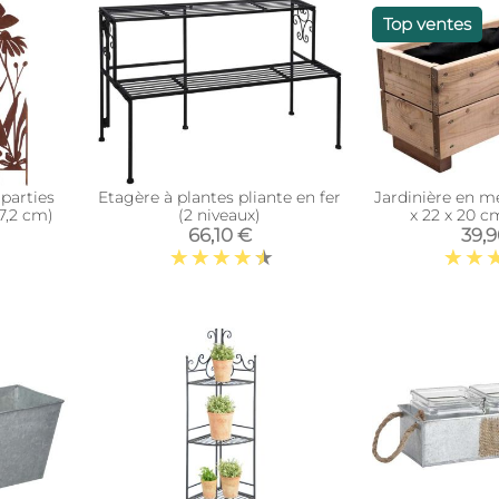
Top ventes
 parties
Etagère à plantes pliante en fer
Jardinière en m
17,2 cm)
(2 niveaux)
x 22 x 20 c
66,10 €
39,