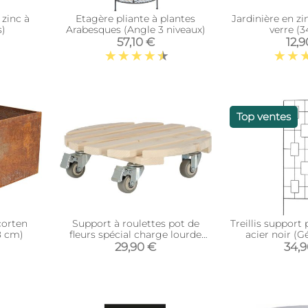
 zinc à
Etagère pliante à plantes
Jardinière en zi
s)
Arabesques (Angle 3 niveaux)
verre (3
57,10 €
12,9
Top ventes
corten
Support à roulettes pot de
Treillis support
38 cm)
fleurs spécial charge lourde
acier noir (
(Rond)
29,90 €
34,