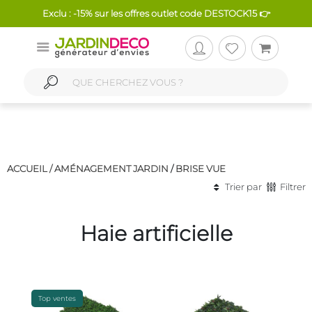
Exclu : -15% sur les offres outlet code DESTOCK15 👉
ACCUEIL /
AMÉNAGEMENT JARDIN
/
BRISE VUE
Trier par
Filtrer
Haie artificielle
Top ventes