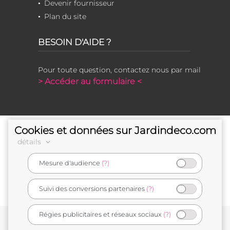
Devenir fournisseur
Plan du site
BESOIN D'AIDE ?
Pour toute question, contactez nous par mail
> Accéder au formulaire <
Cookies et données sur Jardindeco.com
détails
Mesure d'audience
(?)
e-commerçant français
Suivi des conversions partenaires
(?)
Régies publicitaires et réseaux sociaux
(?)