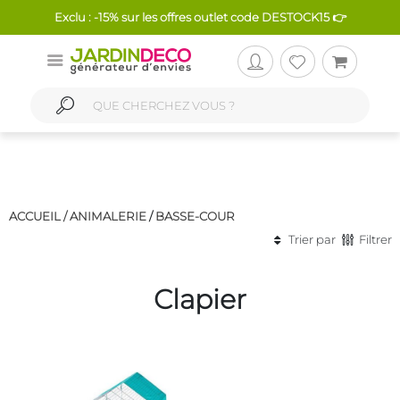
Exclu : -15% sur les offres outlet code DESTOCK15 👉
ACCUEIL /
ANIMALERIE
/
BASSE-COUR
Trier par
Filtrer
Clapier