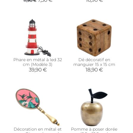
11,90 €
(Love)
Phare en métal à led 32
Dé décoratif en
cm (Modèle 3)
manguier 15 x 15 cm
39,90 €
18,90 €
Décoration en métal et
Pomme à poser dorée