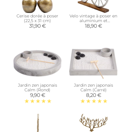
Cerise dorée à poser
Velo vintage à poser en
(22,5 x 31 cm)
aluminium et
manguier
31,90 €
18,90 €
Jardin zen japonais
Jardin zen japonais
Calm (Rond)
Calm (Carré)
9,90 €
8,20 €