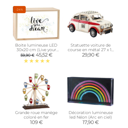
-24%
Boite lumineuse LED
Statuette voiture de
30x20 cm (Live your
course en métal 27 x 13
dream)
cm (Modèle 1)
45,52 €
29,90 €
59,90 €
Grande roue manège
Décoration lumineuse
coloré en fer
led Néon (Arc en ciel)
109 €
17,90 €