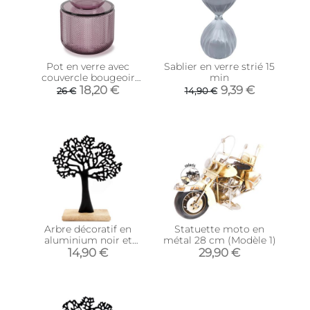
Pot en verre avec
Sablier en verre strié 15
couvercle bougeoir
min
intégré Allira (Violet)
18,20 €
9,39 €
26 €
14,90 €
Arbre décoratif en
Statuette moto en
aluminium noir et
métal 28 cm (Modèle 1)
manguier
14,90 €
29,90 €