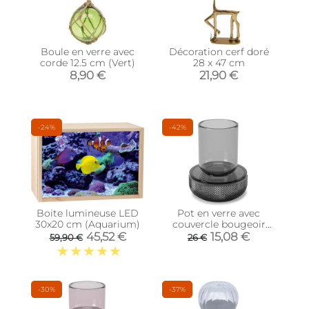
Boule en verre avec
Décoration cerf doré
corde 12.5 cm (Vert)
28 x 47 cm
8,90 €
21,90 €
-24%
-42%
Boite lumineuse LED
Pot en verre avec
30x20 cm (Aquarium)
couvercle bougeoir
intégré Allira (Gris
45,52 €
15,08 €
59,90 €
26 €
fumé)
-30%
-37%