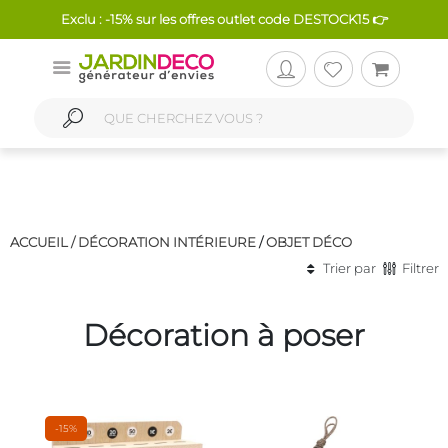
Exclu : -15% sur les offres outlet code DESTOCK15 👉
ACCUEIL /
DÉCORATION INTÉRIEURE
/
OBJET DÉCO
Trier par
Filtrer
Décoration à poser
-15%