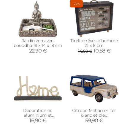
-29%
Jardin zen avec
Tirelire rêves d'homme
bouddha 19 x 14 x 19 cm
21 x 8 cm
22,90 €
10,58 €
14,90 €
Décoration en
Citroen Mehari en fer
aluminium et
blanc et bleu
manguier Or et noir
16,90 €
59,90 €
(Home)