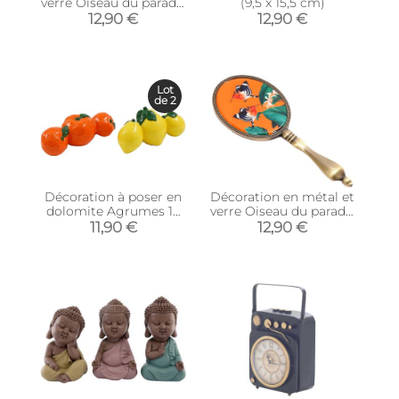
verre Oiseau du paradis
(9,5 x 15,5 cm)
20 x 7 cm (Rose)
12,90 €
12,90 €
Lot
de 2
Décoration à poser en
Décoration en métal et
dolomite Agrumes 17
verre Oiseau du paradis
cm (Lot de 2)
20 x 7 cm (Orange)
11,90 €
12,90 €