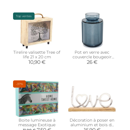
Top ventes
Tirelire valisette Tree of
Pot en verre avec
life 21 x 20 cm
couvercle bougeoir
intégré Allira (Bleu)
10,90 €
26 €
-37%
Boite lumineuse à
Décoration à poser en
message Exotique
aluminium et bois de
manguier 32 x 19 cm
7,50 €
16,90 €