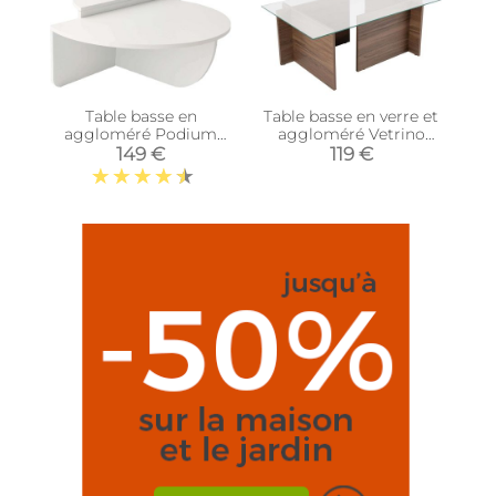
Table basse en
Table basse en verre et
aggloméré Podium
aggloméré Vetrino
(Blanc)
(Noyer)
149 €
119 €