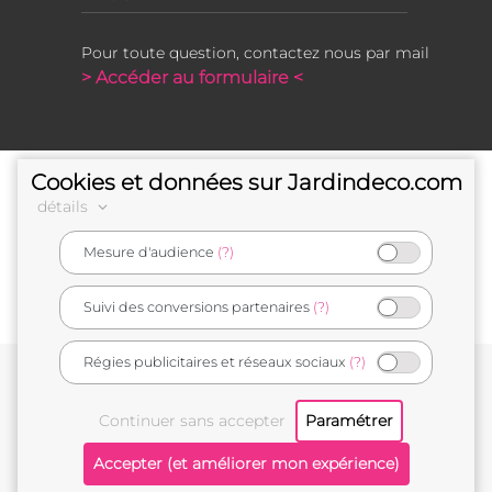
Pour toute question, contactez nous par mail
> Accéder au formulaire <
Cookies et données sur Jardindeco.com
détails
Mesure d'audience
(?)
e-commerçant français
Suivi des conversions partenaires
(?)
Régies publicitaires et réseaux sociaux
(?)
Conditions générales de vente
Mentions légales