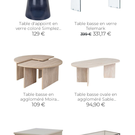
Table d'appoint en
Table basse en verre
verre coloré Simpleza
Telemark
(Gris)
129 €
331,17 €
399 €
Table basse en
Table basse ovale en
aggloméré Moira
aggloméré Sable
(Travertine)
(Marbré Travertine)
109 €
94,90 €