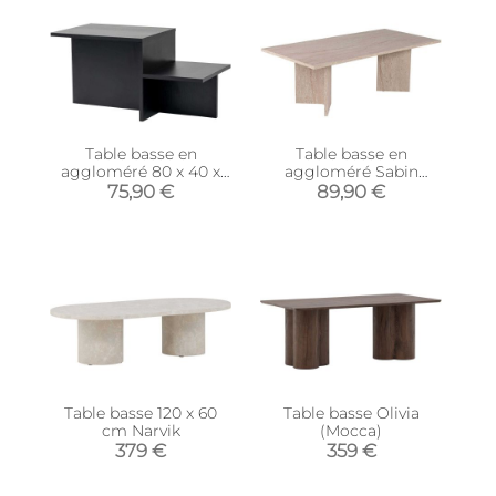
Table basse en
Table basse en
aggloméré 80 x 40 x
aggloméré Sabin
40 cm Harmony (Noir)
(Travertine)
75,90 €
89,90 €
Table basse 120 x 60
Table basse Olivia
cm Narvik
(Mocca)
379 €
359 €