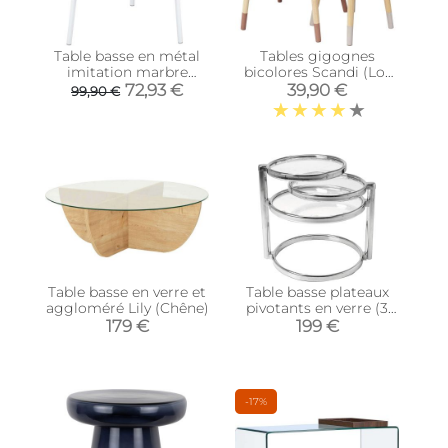
Table basse en métal
Tables gigognes
imitation marbre
bicolores Scandi (Lot
Ovoid 67 x 60 cm
de 2) (Rose)
72,93 €
39,90 €
99,90 €
(Blanc)
Table basse en verre et
Table basse plateaux
aggloméré Lily (Chêne)
pivotants en verre (3
plateaux)
179 €
199 €
-17%