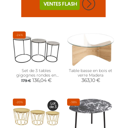
-24%
Set de 3 tables
Table basse en bois et
gigognes rondes en
verre Madera
métal plateau
136,04 €
363,10 €
179 €
aluminium
-20%
-38%
Lot
de 3