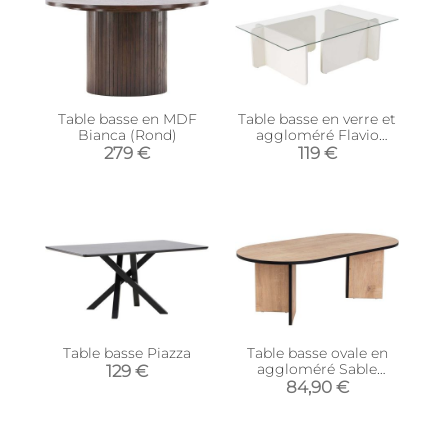
Table basse en MDF
Table basse en verre et
Bianca (Rond)
aggloméré Flavio
(Blanc)
279 €
119 €
Table basse Piazza
Table basse ovale en
aggloméré Sable
129 €
(Chêne, Noir)
84,90 €