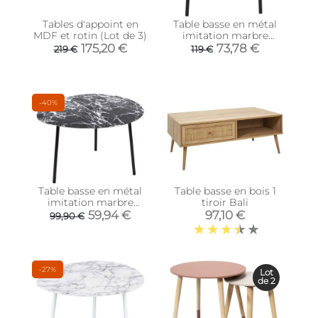
Tables d'appoint en
Table basse en métal
MDF et rotin (Lot de 3)
imitation marbre
Ovoid 67 x 60 cm (Noir)
175,20 €
73,78 €
219 €
119 €
-40%
Table basse en métal
Table basse en bois 1
imitation marbre
tiroir Bali
Ovoid 58 x 51 cm (Noir)
59,94 €
97,10 €
99,90 €
-27%
Lot
de 2