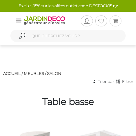
Exclu : -15% sur les offres outlet code DESTOCK15 👉
ACCUEIL /
MEUBLES
/
SALON
Trier par
Filtrer
Table basse