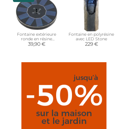
Fontaine extérieure
Fontaine en polyrésine
ronde en résine
avec LED Stone
alimentation solaire
39,90 €
229 €
(Fontaine + batterie +
éclairage)