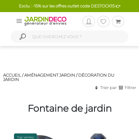
Exclu : -15% sur les offres outlet code DESTOCK15 👉
ACCUEIL /
AMÉNAGEMENT JARDIN
/
DÉCORATION DU
JARDIN
Trier par
Filtrer
Fontaine de jardin
Top ventes