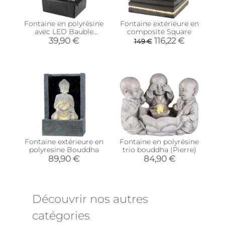
Fontaine en polyrésine
Fontaine extérieure en
avec LED Bauble
composite Square
(Modèle 2)
39,90 €
116,22 €
149 €
Fontaine extérieure en
Fontaine en polyrésine
polyresine Bouddha
trio bouddha (Pierre)
89,90 €
84,90 €
Découvrir nos autres
catégories