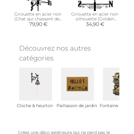
Girouette en acier noir
Girouette en acier noir
(Chat qui chassent des
silhouette (Golden
souris)
Retriever)
79,90 €
34,90 €
Découvrez nos autres
catégories
Cloche & heurtoir
Paillasson de jardin
Fontaine de jard
Créez une déco extérieure qui ne perd pas le