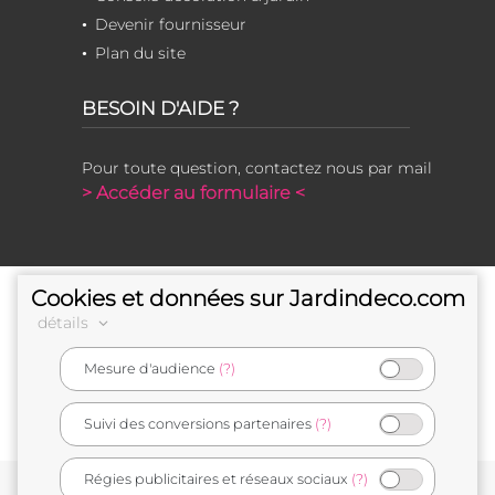
Devenir fournisseur
Plan du site
BESOIN D'AIDE ?
Pour toute question, contactez nous par mail
> Accéder au formulaire <
Cookies et données sur Jardindeco.com
détails
Mesure d'audience
(?)
e-commerçant français
Suivi des conversions partenaires
(?)
Régies publicitaires et réseaux sociaux
(?)