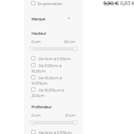
6,83 
9,90 €
En promotion
Marque
Hauteur
0 cm
20 cm
De 0cm à 5.125cm
De 5.125cm à
10.25cm
De 10.25cm à
15.375cm
De 15.375cm à
20.5cm
Profondeur
0 cm
21 cm
De 0cm à 5.375cm