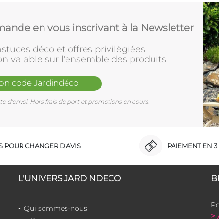
ande en vous inscrivant à la Newsletter
stuces déco et offres privilègiées
on valable sur l'ensemble des produits
mon code Jardindéco
e d'envoi. Hors frais de port et promotions en cours.
RS POUR CHANGER D'AVIS
PAIEMENT EN 3 
L'UNIVERS JARDINDECO
B
Po
Qui sommes-nous
> 