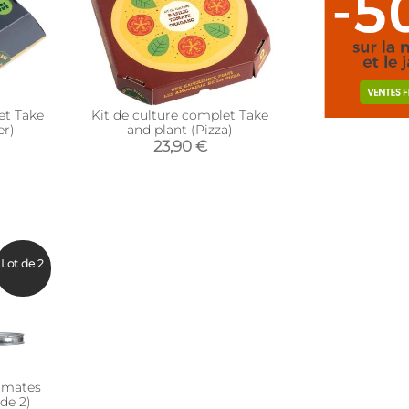
et Take
Kit de culture complet Take
er)
and plant (Pizza)
23,90 €
Lot de 2
romates
 de 2)