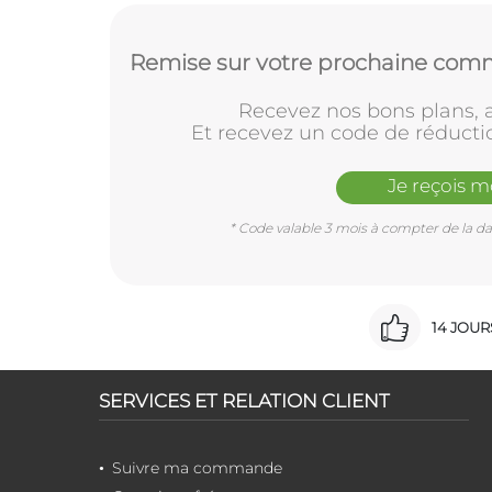
Remise sur votre prochaine comm
Recevez nos bons plans, a
Et recevez un code de réducti
Je reçois 
* Code valable 3 mois à compter de la dat
14 JOU
SERVICES ET RELATION CLIENT
Suivre ma commande