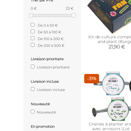
Trier par Prix
0 €
23 €
De 0 à 50 €
De 50 à 100 €
Kit de culture compl
De 100 à 200 €
and plant (Burg
De 200 à 500 €
21,90 €
Livraison prioritaire
Livraison prioritaire
-31%
Livraison incluse
Livraison incluse
Nouveauté
Nouveauté
Graines à planter a
En promotion
avec arrosoirs (Lot